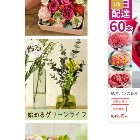
1位
60本バラの花束
翌日お届け
送料無料
8,498円～