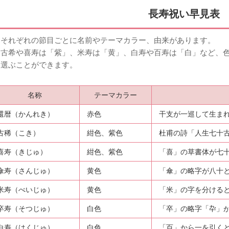
長寿祝い早見表
、それぞれの節目ごとに名前やテーマカラー、由来があります。
、古希や喜寿は「紫」、米寿は「黄」、白寿や百寿は「白」など、
を選ぶことができます。
名称
テーマカラー
還暦（かんれき）
赤色
干支が一巡して生ま
古稀（こき）
紺色、紫色
杜甫の詩「人生七十
喜寿（きじゅ）
紺色、紫色
「喜」の草書体が七
傘寿（さんじゅ）
黄色
「傘」の略字が八十
米寿（べいじゅ）
黄色
「米」の字を分ける
卒寿（そつじゅ）
白色
「卒」の略字「卆」
白寿（はくじゅ）
白色
「百」から一を引く