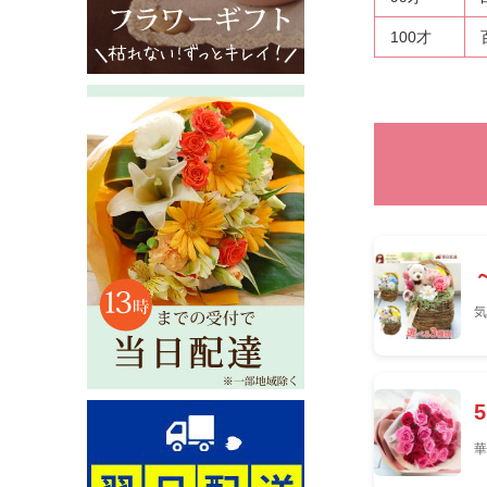
100才
気
華