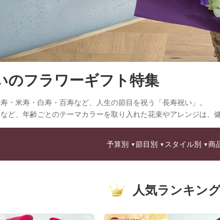
いのフラワーギフト特集
喜寿・米寿・白寿・百寿など、人生の節目を祝う「長寿祝い」。
白など、年齢ごとのテーマカラーを取り入れた花束やアレンジは、
予算別
節目別
スタイル別
商
人気ランキン