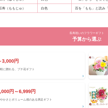
百寿（ももじゅ）
白色
百を「もも」と読み
長寿祝いのフラワーギフト
予算から選ぶ
～3,000円
軽に贈れる、プチ花ギフト
›
5,000円～6,999円
やかさとボリューム感のある満足ギフト
›