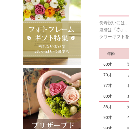
長寿祝いには
還暦は「赤」
ラワーギフト
年齢
60才
70才
77才
80才
88才
90才
99才