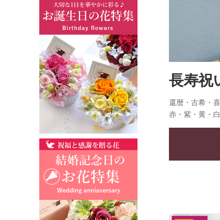
長寿祝
還暦・古希・
赤・紫・黄・