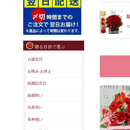
大
贈る目的で選ぶ
お誕生日
お悔み.お供え
結婚記念日
結婚祝い
出産祝い
長寿祝い