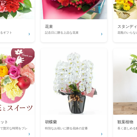
ト
花束
スタンデ
るギフト
記念日に贈る上品な花束
花瓶のいらな
›
›
セット
胡蝶蘭
観葉植物
で贅沢な時間をプレ
特別なお祝いに贈る花鉢の定番
長く楽しめる
›
›