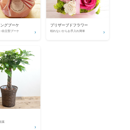
ィングブーケ
プリザーブドフラワー
い自立型ブーケ
枯れないからお手入れ簡単
›
›
観葉
›