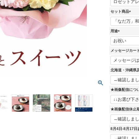
必
須
セット商品
)
(
必
須
用途
)
(
必
須
メッセージカー
)
北海道・沖縄県
★画像配信につ
★画像配信休止
8月4日-8月1