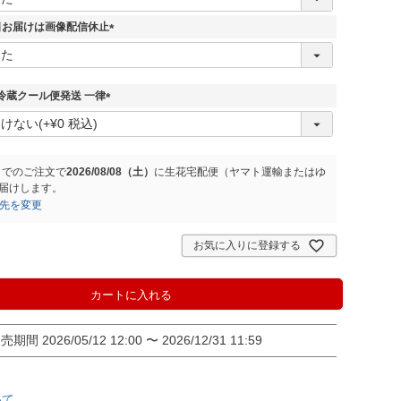
必
須
5日お届けは画像配信休止
)
(
必
須
)
冷蔵クール便発送 一律
(
必
須
)
までのご注文で
2026/08/08（土）
に
生花宅配便（ヤマト運輸またはゆ
届けします。
先を変更
お気に入りに登録する
カートに入れる
販売期間
2026/05/12 12:00
〜
2026/12/31 11:59
いて