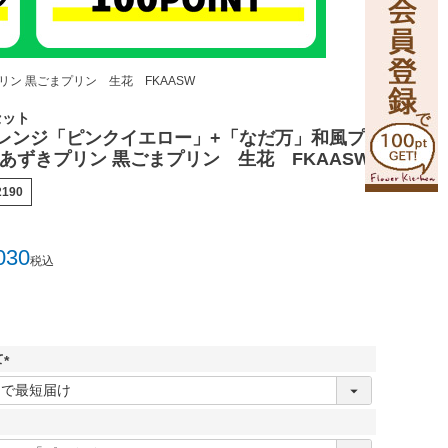
ン 黒ごまプリン 生花 FKAASW
セット
レンジ「ピンクイエロー」+「なだ万」和風プ
 あずきプリン 黒ごまプリン 生花 FKAASW
2190
030
税込
て
(
必
須
)