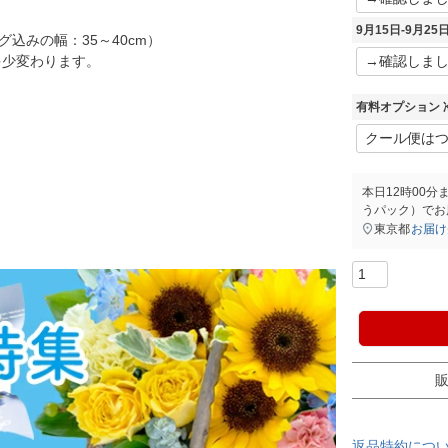
9月15日-9月2
グ込みの幅：35～40cm）
多少変わります。
有料オプション 
本日
12時00分
うパック）
でお
東京都
お届け
返品特約につ