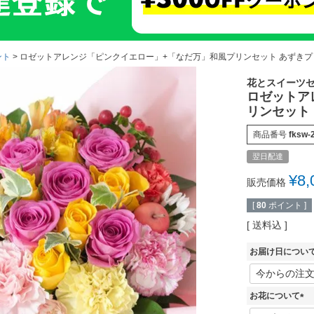
ント
ロゼットアレンジ「ピンクイエロー」+「なだ万」和風プリンセット あずきプリ
花とスイーツ
ロゼットア
リンセット
商品番号
fksw-
翌日配達
¥
8,
販売価格
[
80
ポイント ]
送料込
お届け日につい
お花について
(