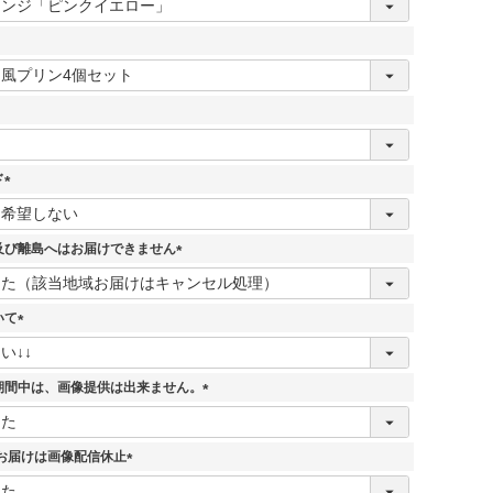
ド
(
必
須
及び離島へはお届けできません
)
(
必
須
いて
)
(
必
須
期間中は、画像提供は出来ません。
)
(
必
須
7日お届けは画像配信休止
)
(