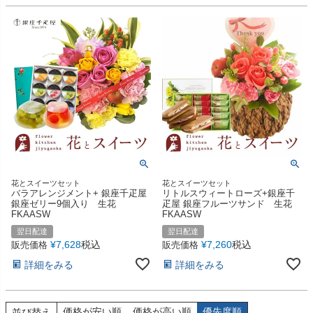
花とスイーツセット
花とスイーツセット
バラアレンジメント+ 銀座千疋屋
リトルスウィートローズ+銀座千
銀座ゼリー9個入り 生花
疋屋 銀座フルーツサンド 生花
FKAASW
FKAASW
翌日配達
翌日配達
¥
7,628
税込
¥
7,260
税込
販売価格
販売価格
詳細をみる
詳細をみる
価格が安い順
価格が高い順
優先度順
並び替え