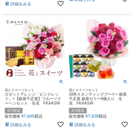
詳細をみる
花とスイーツセット
花とスイーツセット
ロゼットアレンジ「ピンクレッ
18本スタンディングブーケ+ 銀座
ド」+【銀座千疋屋】フルーツク
千疋屋 銀座ゼリー9個入り 生
ーヘンセット 生花 FKAASW
花 FKAASW
翌日配達
翌日配達
¥
7,645
税込
¥
7,828
税込
販売価格
販売価格
詳細をみる
詳細をみる