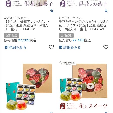
花とスイーツセット
花とスイーツセット
【お供え】優花アレンジメント
洋花を使った旬のおまかせ お供え
+銀座千疋屋 銀座ゼリー9個入
花 Ｓサイズ＋銀座千疋屋 銀座ゼ
り 生花 FKAASW
リー9個入り 生花 FKAASW
翌日配達
翌日配達
¥
7,205
税込
¥
7,410
税込
販売価格
販売価格
詳細をみる
詳細をみる