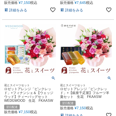
¥
7,150
税込
¥
7,645
税込
販売価格
販売価格
詳細をみる
詳細をみる
花とスイーツセット
花とスイーツセット
ロゼットアレンジ「ピンクレッ
ロゼットアレンジ「ピンクレッ
ド」+フィナンシェ＆【ウェッジ
ド」+【銀座千疋屋】フルーツ羊
ウッド】ティーバッグセット
羹セット 生花 FKAASW
WEDGWOOD 生花 FKAASW
翌日配達
翌日配達
¥
7,150
税込
販売価格
¥
7,150
税込
販売価格
詳細をみる