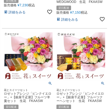
翌日配達
WEDGWOOD 生花 FKAASW
¥
7,230
税込
販売価格
翌日配達
詳細をみる
¥
7,150
税込
販売価格
詳細をみる
花とスイーツセット
花とスイーツセット
ロゼットアレンジ「ピンクイエロ
ロゼットアレンジ「ピンクイエロ
ー」+【銀座千疋屋】フルーツ羊
ー」+【銀座千疋屋】フルーツク
羹セット 生花 FKAASW
ーヘンセット 生花 FKAASW
翌日配達
翌日配達