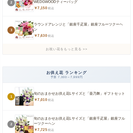
WEDGWOODティーバッグ
2
￥7,150
税込
ラウンドアレンジと「銀座千疋屋」銀座フルーツクーヘ
ン
3
￥7,630
税込
お祝い花をもっと見る
お供え花 ランキング
予算 7,000～7,999円
旬のおまかせお供え花Lサイズと「葵乃舞」ギフトセット
1
￥7,010
税込
旬のおまかせお供え花Lサイズと「銀座千疋屋」銀座フル
ーツクーヘン
2
￥7,725
税込