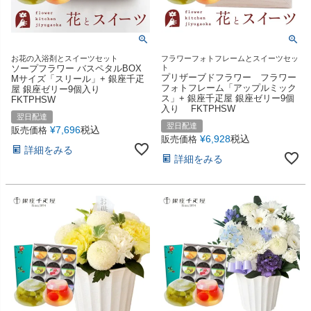
お花の入浴剤とスイーツセット
フラワーフォトフレームとスイーツセッ
ソープフラワー バスペタルBOX
ト
プリザーブドフラワー フラワー
Mサイズ「スリール」+ 銀座千疋
フォトフレーム「アップルミック
屋 銀座ゼリー9個入り
ス」+ 銀座千疋屋 銀座ゼリー9個
FKTPHSW
入り FKTPHSW
翌日配達
翌日配達
¥
7,696
税込
販売価格
¥
6,928
税込
販売価格
詳細をみる
詳細をみる