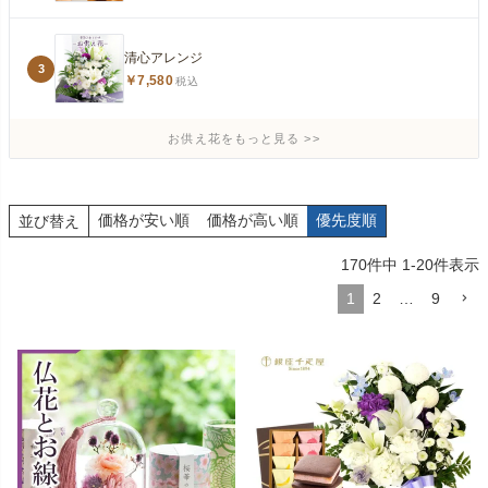
清心アレンジ
3
￥7,580
税込
お供え花をもっと見る
価格が安い順
価格が高い順
優先度順
並び替え
170
件中
1
-
20
件表示
1
2
…
9