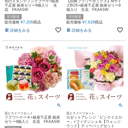
旬のスタンディングブーケ+銀座
【四角フラワーボックス】Mサイ
千疋屋 銀座ゼリー9個入り 生
ズBOX+銀座千疋屋 銀座ゼリー9
花 FKAASW
個入り 生花 FKAASW
翌日配達
翌日配達
¥
7,205
税込
¥
7,628
税込
販売価格
販売価格
詳細をみる
詳細をみる
花とスイーツセット
花とスイーツセット
フラワーケーキ+銀座千疋屋 銀座
ロゼットアレンジ「ピンクイエロ
ゼリー9個入り 生花 FKAASW
ー」+フィナンシェ＆【ウェッジ
ウッド】ティーバッグセット