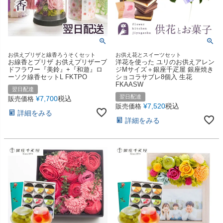
お供えプリザと線香ろうそくセット
お供え花とスイーツセット
お線香とプリザ お供えプリザーブ
洋花を使った ユリのお供えアレン
ドフラワー『美鈴』+『和遊』ロ
ジMサイズ＋銀座千疋屋 銀座焼き
ーソク線香セットL FKTPO
ショコラサブレ8個入 生花
FKAASW
翌日配達
翌日配達
¥
7,700
税込
販売価格
¥
7,520
税込
販売価格
詳細をみる
詳細をみる