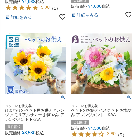
翌日配達
¥
4,968
税込
販売価格
¥
4,680
税込
販売価格
5.00
（
1
）
詳細をみる
詳細をみる
ペットのお供え花
ペットのお供え花
ひまわりのペット用お供えアレン
ペットのお供えバスケット お悔や
ジ メモリアルサマー お悔やみ ア
み アレンジメント FKAA
レンジメント FKAA
翌日配達
翌日配達
¥
4,380
税込
販売価格
¥
3,580
税込
販売価格
3.80
（
5
）