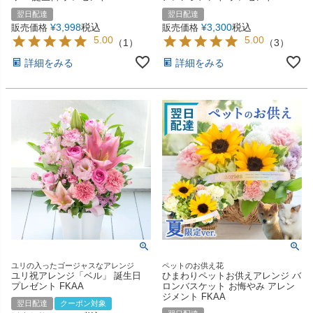
翌日配達
翌日配達
¥
3,998
税込
¥
3,300
税込
販売価格
販売価格
5.00
5.00
（
1
）
（
3
）
詳細をみる
詳細をみる
ユリの入ったゴージャスなアレンジ
ペットのお供え花
ユリ祝アレンジ「ベル」 誕生日
ひまわりペットお供えアレンジ バ
プレゼント FKAA
ロンバスケット お悔やみ アレン
ジメント FKAA
翌日配達
クーポン対象