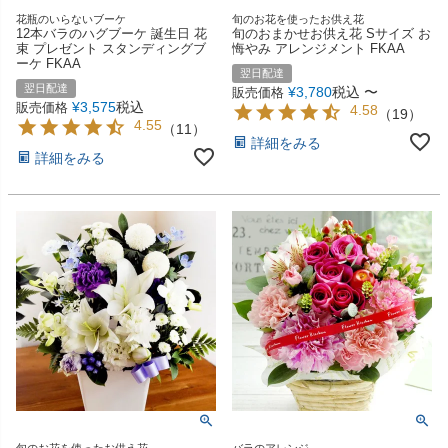
花瓶のいらないブーケ
旬のお花を使ったお供え花
12本バラのハグブーケ 誕生日 花
旬のおまかせお供え花 Sサイズ お
束 プレゼント スタンディングブ
悔やみ アレンジメント FKAA
ーケ FKAA
翌日配達
翌日配達
¥
3,780
税込
〜
販売価格
¥
3,575
税込
販売価格
4.58
（
19
）
4.55
（
11
）
詳細をみる
詳細をみる
旬のお花を使ったお供え花
バラのアレンジ