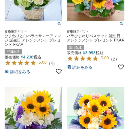
夏季限定ギフト
夏季限定ギフト
ひまわりと白バラのサマーアレン
バラひまわりバスケット 誕生日
ジ 誕生日 アレンジメント プレゼ
アレンジメント プレゼント FKAA
ント FKAA
翌日配達
翌日配達
¥
3,998
税込
販売価格
¥
4,298
税込
販売価格
5.00
（
2
）
5.00
（
4
）
詳細をみる
詳細をみる