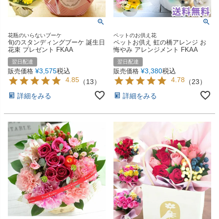
花瓶のいらないブーケ
ペットのお供え花
旬のスタンディングブーケ 誕生日
ペットお供え 虹の橋アレンジ お
花束 プレゼント FKAA
悔やみ アレンジメント FKAA
翌日配達
翌日配達
¥
3,575
税込
¥
3,380
税込
販売価格
販売価格
4.85
4.78
（
13
）
（
23
）
詳細をみる
詳細をみる