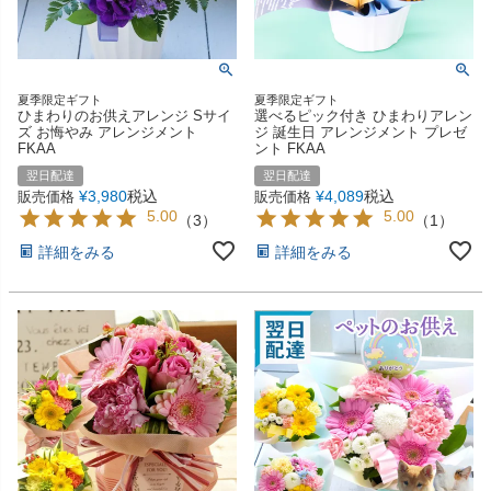
夏季限定ギフト
夏季限定ギフト
ひまわりのお供えアレンジ Sサイ
選べるピック付き ひまわりアレン
ズ お悔やみ アレンジメント
ジ 誕生日 アレンジメント プレゼ
FKAA
ント FKAA
翌日配達
翌日配達
¥
3,980
税込
¥
4,089
税込
販売価格
販売価格
5.00
5.00
（
3
）
（
1
）
詳細をみる
詳細をみる