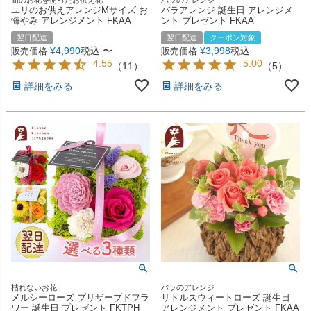
ユリのお供えアレンジMサイズ お
バラアレンジ 誕生日 アレンジメ
悔やみ アレンジメント FKAA
ント プレゼント FKAA
翌日配達
翌日配達
クーポン対象
¥
4,990
税込
〜
¥
3,998
税込
販売価格
販売価格
4.55
5.00
（
11
）
（
5
）
詳細をみる
詳細をみる
枯れないお花
バラのアレンジ
メルシーローズ プリザーブドフラ
リトルスウィートローズ 誕生日
ワー 誕生日 プレゼント FKTPH
アレンジメント プレゼント FKAA