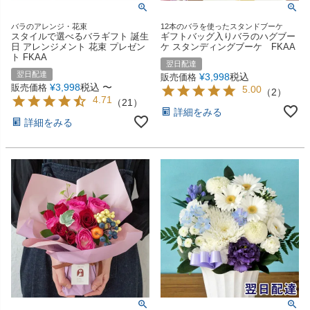
バラのアレンジ・花束
12本のバラを使ったスタンドブーケ
スタイルで選べるバラギフト 誕生
ギフトバッグ入りバラのハグブー
日 アレンジメント 花束 プレゼン
ケ スタンディングブーケ FKAA
ト FKAA
翌日配達
翌日配達
¥
3,998
税込
販売価格
¥
3,998
税込
〜
販売価格
5.00
（
2
）
4.71
（
21
）
詳細をみる
詳細をみる