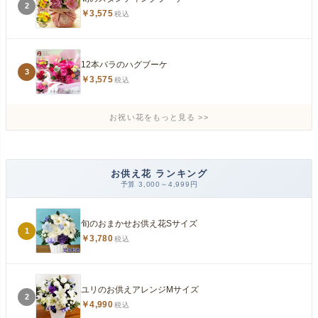
2
￥3,575
税込
12本バラのハグブーケ
3
￥3,575
税込
お祝い花をもっと見る
お供え花 ランキング
予算 3,000～4,999円
旬のおまかせお供え花Sサイズ
1
￥3,780
税込
ユリのお供えアレンジMサイズ
2
￥4,990
税込