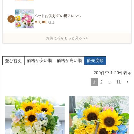
ペットお供え 虹の橋アレンジ
3
￥3,380
税込
お供え花をもっと見る
価格が安い順
価格が高い順
優先度順
並び替え
209
件中
1
-
20
件表示
1
2
…
11