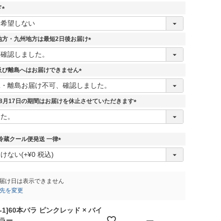
ド
(
必
須
地方・九州地方は最短2日後お届け
)
(
必
須
及び離島へはお届けできません
)
(
必
須
-8月17日の期間はお届けを休止させていただきます
)
(
必
須
)
冷蔵クール便発送 一律
(
必
須
)
届け日は表示できません
先を変更
A-1]60本バラ ピンクレッド × バイ
—
ラー