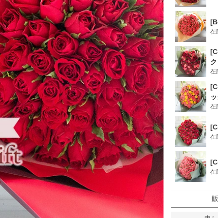
[
在
[
ク
在
[
ッ
在
[
在
[
在