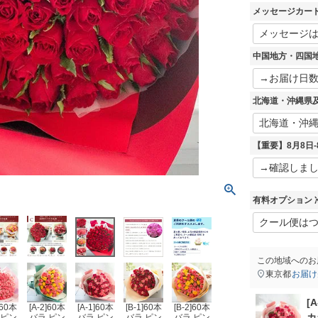
須
メッセージカー
)
中国地方・四国
北海道・沖縄県
【重要】8月8日
有料オプション 
この地域へのお
東京都
お届け
[
]60本
[A-2]60本
[A-1]60本
[B-1]60本
[B-2]60本
カ
 ピン
バラ ピン
バラ ピン
バラ ピン
バラ ピン