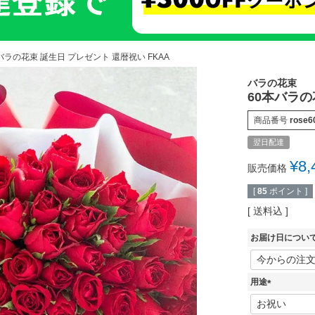
バラの花束 誕生日 プレゼント 還暦祝い FKAA
バラの花束
60本バラの
商品番号
rose6
翌日配達
¥
8,
販売価格
[
85
ポイント ]
送料込
お届け日につい
用途
(
必