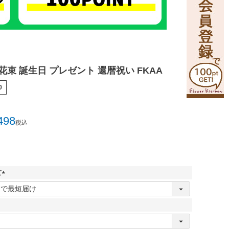
花束 誕生日 プレゼント 還暦祝い FKAA
0
498
税込
て
(
必
須
)