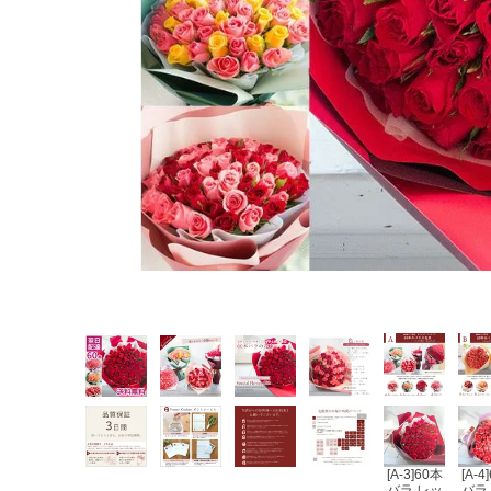
[A-3]60本
[A-4
バラ レッ
バラ