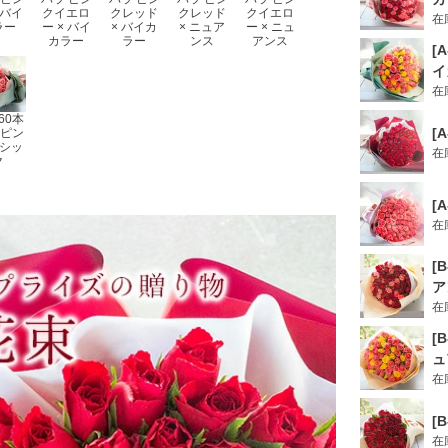
 バイ
クイエロ
クレッド
クレッド
クイエロ
在
ラー
ー × バイ
× バイカ
× ニュア
ー × ニュ
カラー
ラー
ンス
アンス
[
イ
在
]60本
[
 ピン
 シッ
在
ク
[
在
[
ア
在
[
ュ
在
[
在