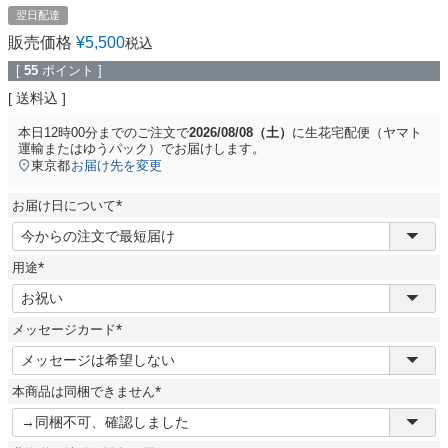
翌日配達
販売価格
¥
5,500
税込
[
55
ポイント ]
送料込
本日
12時00分
までのご注文で
2026/08/08（土）
に
生花宅配便（ヤマト
運輸またはゆうパック）
でお届けします。
東京都
お届け先を変更
お届け日について
(
必
須
用途
)
(
必
須
メッセージカード
)
(
必
須
本商品は同梱できません
)
(
必
須