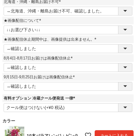
北海道・沖縄・離島お届け不可
)
(
必
須
★画像配信について
)
(
必
須
★画像配信休止期間中は、画像提供は出来ません。
)
(
必
須
8月4日-8月17日お届けは画像配信休止
)
(
必
須
9月15日-9月25日お届けは画像配信休止
)
(
必
須
)
有料オプション 冷蔵クール便発送 一律
(
必
須
)
カラー
10本バラアレンジ：ピンク
カートに入れる