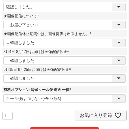
(
必
須
★画像配信について
)
(
必
須
★画像配信休止期間中は、画像提供は出来ません。
)
(
必
須
8月4日-8月17日お届けは画像配信休止
)
(
必
須
9月15日-9月25日お届けは画像配信休止
)
(
必
須
)
有料オプション 冷蔵クール便発送 一律
(
必
須
)
お気に入り登録