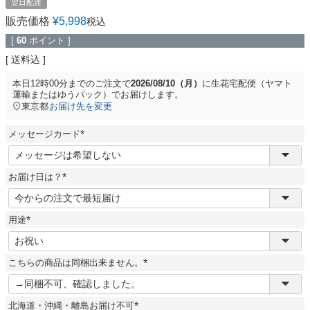
翌日配達
販売価格
¥
5,998
税込
[
60
ポイント ]
送料込
本日
12時00分
までのご注文で
2026/08/10（月）
に
生花宅配便（ヤマト
運輸またはゆうパック）
でお届けします。
東京都
お届け先を変更
メッセージカード
(
必
須
お届け日は？
)
(
必
須
用途
)
(
必
須
こちらの商品は同梱出来ません。
)
(
必
須
北海道・沖縄・離島お届け不可
)