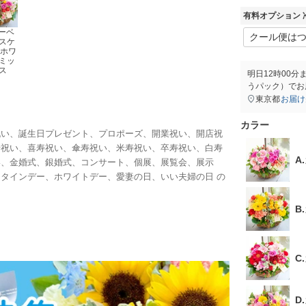
有料オプション 
ガーベ
スケ
 ホワ
ミッ
ス
明日
12時00分
うパック）
でお
東京都
お届け
カラー
祝い、誕生日プレゼント、プロポーズ、開業祝い、開店祝
希祝い、喜寿祝い、傘寿祝い、米寿祝い、卒寿祝い、白寿
A
い、金婚式、銀婚式、コンサート、個展、展覧会、展示
タインデー、ホワイトデー、愛妻の日、いい夫婦の日 の
B
C
D