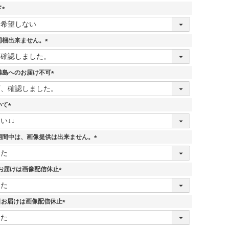
ド
(
必
須
同梱出来ません。
)
(
必
須
離島へのお届け不可
)
(
必
須
いて
)
(
必
須
期間中は、画像提供は出来ません。
)
(
必
須
7日お届けは画像配信休止
)
(
必
須
5日お届けは画像配信休止
)
(
必