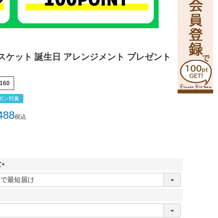
スケット 誕生日 アレンジメント プレゼント
160
ポン対象
488
税込
て
(
必
須
)