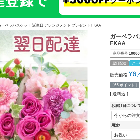
ガーベラバスケット 誕生日 アレンジメント プレゼント FKAA
ガーベラバ
FKAA
商品番号
10000
翌日配達
クー
¥
6,
販売価格
[
65
ポイント ]
送料込
お届け日につい
用途
(
必