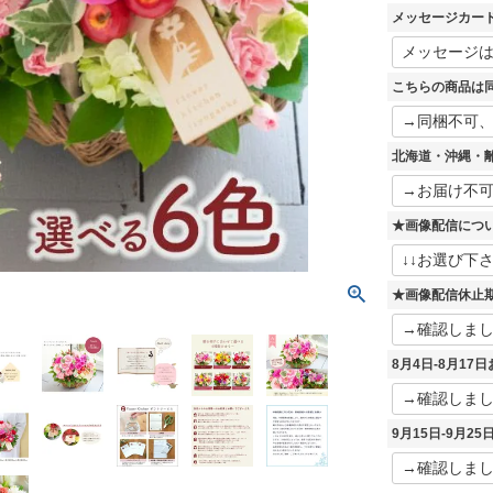
須
メッセージカー
)
こちらの商品は
北海道・沖縄・
★画像配信につ
★画像配信休止
8月4日-8月1
9月15日-9月2