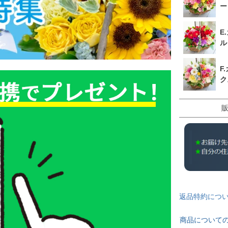
ー
E
ル
F
ク
返品特約につ
商品について