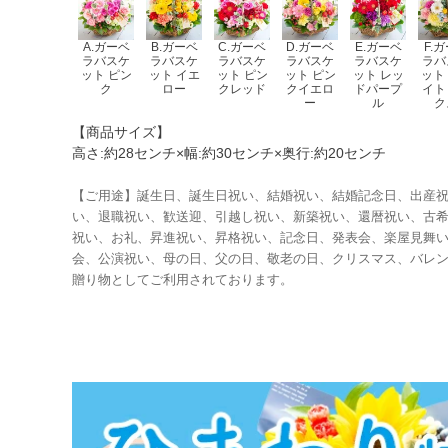
A.ガーベ
B.ガーベ
C.ガーベ
D.ガーベ
E.ガーベ
F.
ラバスケ
ラバスケ
ラバスケ
ラバスケ
ラバスケ
ラバ
ット ピン
ット イエ
ット ピン
ット ピン
ット レッ
ット
ク
ロー
クレッド
クイエロ
ドパープ
イト
ー
ル
ク
【商品サイズ】
高さ:約28センチ×幅:約30センチ×奥行:約20センチ
【ご用途】誕生日、誕生日祝い、結婚祝い、結婚記念日、出産
い、退職祝い、歓送迎、引越し祝い、新築祝い、還暦祝い、古
祝い、お礼、昇進祝い、昇格祝い、記念日、発表会、楽屋見舞
会、公演祝い、母の日、父の日、敬老の日、クリスマス、バレン
贈り物としてご利用されております。