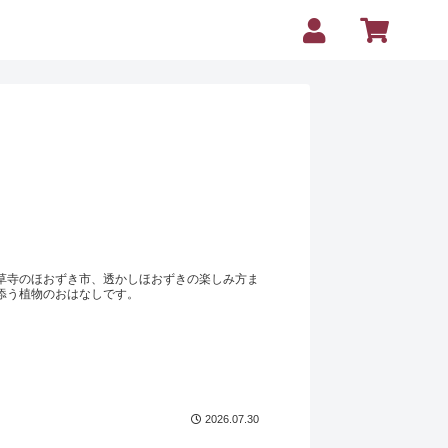
草寺のほおずき市、透かしほおずきの楽しみ方ま
添う植物のおはなしです。
2026.07.30