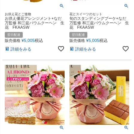
お供え花とご進物
花とスイーツのセット
お供え優花アレンジメント+なだ
旬のスタンディングブーケ+なだ
万監修 和三盆バウムクーヘン 生
万監修 和三盆バウムクーヘン 生
花 FKAASW
花 FKAASW
翌日配達
翌日配達
¥
5,005
税込
¥
5,005
税込
販売価格
販売価格
詳細をみる
詳細をみる