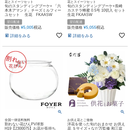
花とスイーツセット
花とスイーツセット
旬のスタンディングブーケ+ 「六
旬のスタンディングブーケ+長崎
本木アマンド」チーズミルフィー
カステラ蜂蜜 0.5号 10切入 セット
ユセット 生花 FKAASW
生花 FKAASW
翌日配達
翌日配達
¥
5,005
税込
¥
5,055
税込
販売価格
販売価格
詳細をみる
詳細をみる
全国一律送料無料
お供え花とご進物
割れない花びんPV球形
洋花を使った旬のおまかせ お供え
H19【2300075】お花が長持ち
花 Ｓサイズ＋なだ万監修 和三盆