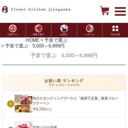
用途で選ぶ
お供え
スタイル
法人の花
人気ギフト
HOME
予算で選ぶ
予算で選ぶ 5,000～6,999円
予算で選ぶ 5,000～6,999円
お祝い花 ランキング
予算 5,000～6,999円
旬のスタンディングブーケと「銀座千疋屋」銀座フルー
ツクーヘン
1
￥5,720
税込
50本バラの花束