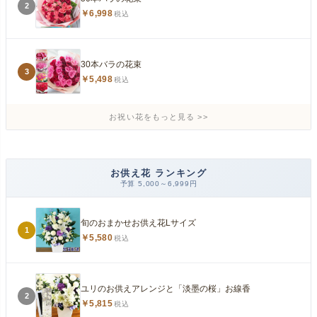
2
￥6,998
税込
30本バラの花束
3
￥5,498
税込
お祝い花をもっと見る
お供え花 ランキング
予算 5,000～6,999円
旬のおまかせお供え花Lサイズ
1
￥5,580
税込
ユリのお供えアレンジと「淡墨の桜」お線香
2
￥5,815
税込