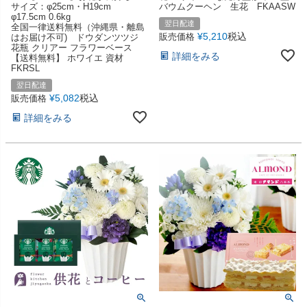
サイズ：φ25cm・H19cm
バウムクーヘン 生花 FKAASW
φ17.5cm 0.6kg
翌日配達
全国一律送料無料（沖縄県・離島
¥
5,210
税込
販売価格
はお届け不可) ドウダンツツジ
花瓶 クリアー フラワーベース
詳細をみる
【送料無料】 ホワイエ 資材
FKRSL
翌日配達
¥
5,082
税込
販売価格
詳細をみる