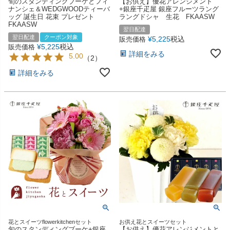
旬のスタンディングブーケとフィ
【お供え】優花アレンジメント
ナンシェ＆WEDGWOODティーバ
+銀座千疋屋 銀座フルーツラング
ッグ 誕生日 花束 プレゼント
ラングドシャ 生花 FKAASW
FKAASW
翌日配達
翌日配達
クーポン対象
¥
5,225
税込
販売価格
¥
5,225
税込
販売価格
詳細をみる
5.00
（
2
）
詳細をみる
花とスイーツflowerkitchenセット
お供え花とスイーツセット
旬のスタンディングブーケ+銀座
【お供え】優花アレンジメントと