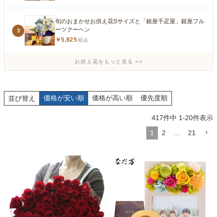
旬のおまかせお供え花Sサイズと「銀座千疋屋」銀座フル
ーツクーヘン
3
￥5,925
税込
お供え花をもっと見る
価格が安い順
価格が高い順
優先度順
並び替え
417
件中
1
-
20
件表示
1
2
…
21