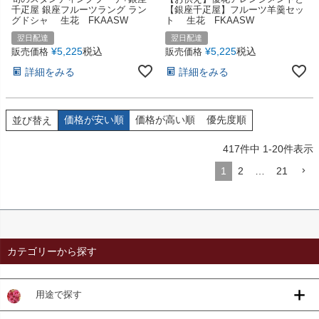
千疋屋 銀座フルーツラング ラン
【銀座千疋屋】フルーツ羊羹セッ
グドシャ 生花 FKAASW
ト 生花 FKAASW
翌日配達
翌日配達
¥
5,225
税込
¥
5,225
税込
販売価格
販売価格
詳細をみる
詳細をみる
価格が安い順
価格が高い順
優先度順
並び替え
417
件中
1
-
20
件表示
1
2
…
21
カテゴリーから探す
用途で探す