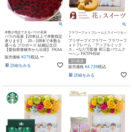
本数が指定できるバラの花束
フラワーフォトフレームとスイーツセッ
バラの花束【20本以上で本数指定
ト
プリザーブドフラワー フラワーフ
承ります】 20～108本で本数を
ォトフレーム「アップルミック
選べる プロポーズ 結婚記念日
ス」+なだ万監修 和三盆バウムク
【愛知県豊橋市から出荷】 FKAA
ーヘン FKTPHSW
¥
275
税込
〜
販売価格
翌日配達
詳細をみる
¥
4,728
税込
販売価格
詳細をみる