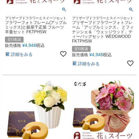
プリザーブドフラワーとスイーツセット
プリザーブドフラワーとスイーツセット
フラワーフォトフレーム(アップル
プリザーブドフラワーフォトフレ
ミックス)と銀座千疋屋 フルーツ
ーム「アップルミックス」 とフィ
羊羹セット FKTPHSW
ナンシェ＆「ウェッジウッド」テ
ィーバッグセット WEDGWOOD
翌日配達
FKTPHSW
¥
4,948
税込
販売価格
翌日配達
詳細をみる
¥
4,948
税込
販売価格
詳細をみる