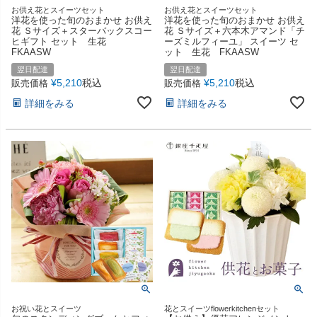
お供え花とスイーツセット
お供え花とスイーツセット
洋花を使った旬のおまかせ お供え
洋花を使った旬のおまかせ お供え
花 Ｓサイズ＋スターバックスコー
花 Ｓサイズ＋六本木アマンド「チ
ヒギフト セット 生花
ーズミルフィーユ」 スイーツ セ
FKAASW
ット 生花 FKAASW
翌日配達
翌日配達
¥
5,210
税込
¥
5,210
税込
販売価格
販売価格
詳細をみる
詳細をみる
お祝い花とスイーツ
花とスイーツflowerkitchenセット