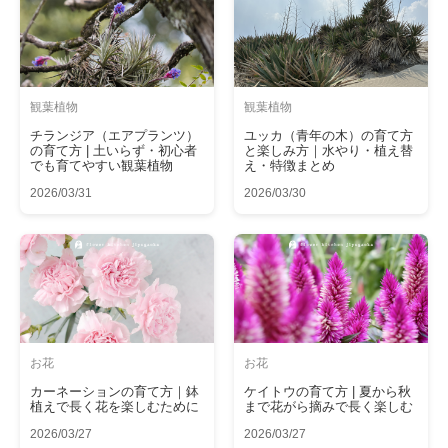
観葉植物
観葉植物
チランジア（エアプランツ）
ユッカ（青年の木）の育て方
の育て方 | 土いらず・初心者
と楽しみ方｜水やり・植え替
でも育てやすい観葉植物
え・特徴まとめ
2026/03/31
2026/03/30
お花
お花
カーネーションの育て方｜鉢
ケイトウの育て方 | 夏から秋
植えで長く花を楽しむために
まで花がら摘みで長く楽しむ
2026/03/27
2026/03/27