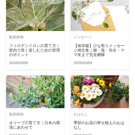
観葉植物
メッセージ
フィロデンドロンの育て方｜
【保存版】ひな祭りメッセー
室内で長く楽しむための管理
ジ例文集｜娘・孫・先生・マ
のポイント
マ友まで完全網羅
2026/03/09
2026/03/04
観葉植物
おはなし
オリーブの育て方｜日本の環
季節のお花の寄せ植えのおは
境にあわせて
なし