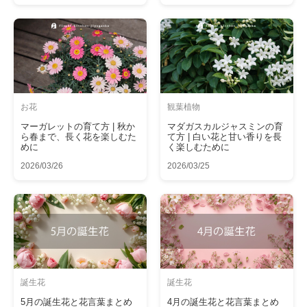
お花
観葉植物
マーガレットの育て方 | 秋か
マダガスカルジャスミンの育
ら春まで、長く花を楽しむた
て方 | 白い花と甘い香りを長
めに
く楽しむために
2026/03/26
2026/03/25
誕生花
誕生花
5月の誕生花と花言葉まとめ
4月の誕生花と花言葉まとめ