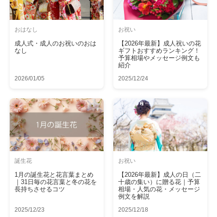
おはなし
お祝い
成人式・成人のお祝いのおは
【2026年最新】成人祝いの花
なし
ギフトおすすめランキング！
予算相場やメッセージ例文も
紹介
2026/01/05
2025/12/24
誕生花
お祝い
1月の誕生花と花言葉まとめ
【2026年最新】成人の日（二
｜31日毎の花言葉と冬の花を
十歳の集い）に贈る花｜予算
長持ちさせるコツ
相場・人気の花・メッセージ
例文を解説
2025/12/23
2025/12/18