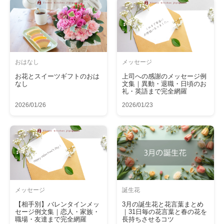
おはなし
メッセージ
お花とスイーツギフトのおは
上司への感謝のメッセージ例
なし
文集｜異動・退職・日頃のお
礼・英語まで完全網羅
2026/01/26
2026/01/23
メッセージ
誕生花
【相手別】バレンタインメッ
3月の誕生花と花言葉まとめ
セージ例文集｜恋人・家族・
｜31日毎の花言葉と春の花を
職場・友達まで完全網羅
長持ちさせるコツ