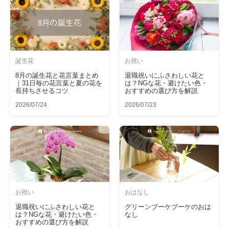
誕生花
お祝い
8月の誕生花と花言葉まとめ
退職祝いにふさわしい花と
｜31日毎の花言葉と夏の花を
は？NGな花・避けたい色・
長持ちさせるコツ
おすすめの選び方を解説
2026/07/24
2026/07/23
お祝い
おはなし
退職祝いにふさわしい花と
グリーンブーケブーケのおは
は？NGな花・避けたい色・
なし
おすすめの選び方を解説