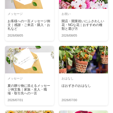
メッセージ
お祝い
お客様への一言メッセージ例
開店・開業祝いにふさわしい
文｜感謝・ご来店・購入・お
花・NGな花｜おすすめの種
礼など
類と選び方
2026/08/05
2026/08/05
メッセージ
おはなし
夏の贈り物に添えるメッセー
ほおずきのおはなし
ジ例文集｜家族・友人・職
場・取引先への一言
2026/07/31
2026/07/30