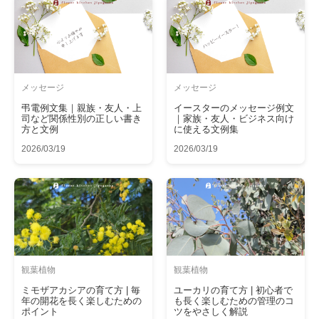
メッセージ
メッセージ
弔電例文集｜親族・友人・上
イースターのメッセージ例文
司など関係性別の正しい書き
｜家族・友人・ビジネス向け
方と文例
に使える文例集
2026/03/19
2026/03/19
観葉植物
観葉植物
ミモザアカシアの育て方 | 毎
ユーカリの育て方 | 初心者で
年の開花を長く楽しむための
も長く楽しむための管理のコ
ポイント
ツをやさしく解説