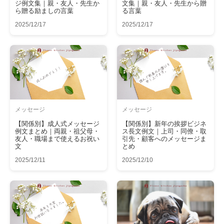
ジ例文集｜親・友人・先生か
文集｜親・友人・先生から贈
ら贈る励ましの言葉
る言葉
2025/12/17
2025/12/17
メッセージ
メッセージ
【関係別】成人式メッセージ
【関係別】新年の挨拶ビジネ
例文まとめ｜両親・祖父母・
ス長文例文｜上司・同僚・取
友人・職場まで使えるお祝い
引先・顧客へのメッセージま
文
とめ
2025/12/11
2025/12/10