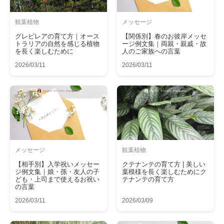
観葉植物
メッセージ
グレビレアの育て方｜オース
【関係別】春のお彼岸メッセ
トラリアの自然を感じる植物
ージ例文集｜両親・親戚・故
を長く楽しむために
人のご家族への言葉
2026/03/11
2026/03/11
メッセージ
観葉植物
【相手別】入学祝いメッセー
クテナンテの育て方 | 美しい
ジ例文集｜娘・孫・友人の子
葉模様を長く楽しむためにク
ども・上司まで使えるお祝い
テナンテの育て方
の言葉
2026/03/11
2026/03/09