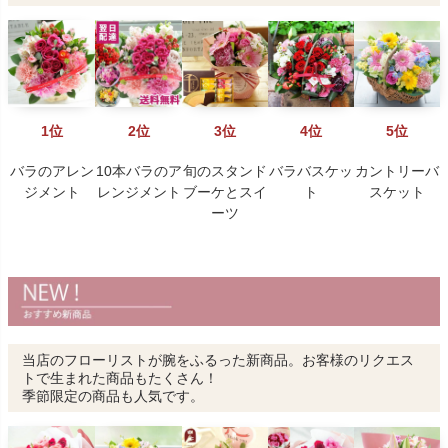
1位
2位
3位
4位
5位
バラのアレン
10本バラのア
旬のスタンド
バラバスケッ
カントリーバ
ジメント
レンジメント
ブーケとスイ
ト
スケット
ーツ
当店のフローリストが腕をふるった新商品。お客様のリクエス
トで生まれた商品もたくさん！
季節限定の商品も人気です。