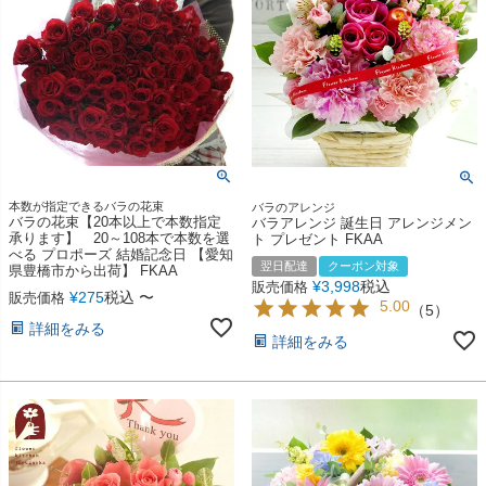
本数が指定できるバラの花束
バラのアレンジ
バラの花束【20本以上で本数指定
バラアレンジ 誕生日 アレンジメン
承ります】 20～108本で本数を選
ト プレゼント FKAA
べる プロポーズ 結婚記念日 【愛知
翌日配達
クーポン対象
県豊橋市から出荷】 FKAA
¥
3,998
税込
販売価格
¥
275
税込
〜
販売価格
5.00
（
5
）
詳細をみる
詳細をみる