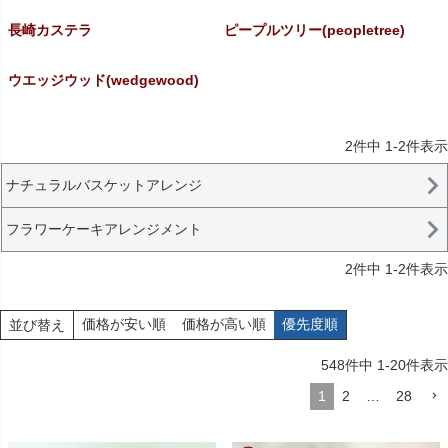
長崎カステラ
ピープルツリー(peopletree)
ウエッジウッド(wedgewood)
2
件中
1
-
2
件表示
ナチュラルバスケットアレンジ
フラワーケーキアレンジメント
2
件中
1
-
2
件表示
価格が安い順
価格が高い順
優先度順
並び替え
548
件中
1
-
20
件表示
1
2
…
28