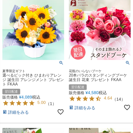
夏季限定ギフト
花瓶のいらないブーケ
選べるピック付き ひまわりアレン
20本バラのスタンディングブーケ
ジ 誕生日 アレンジメント プレゼン
誕生日 花束 プレゼント FKAA
ト FKAA
翌日配達
翌日配達
¥
4,580
税込
販売価格
¥
4,089
税込
販売価格
4.64
（
14
）
5.00
（
1
）
詳細をみる
詳細をみる