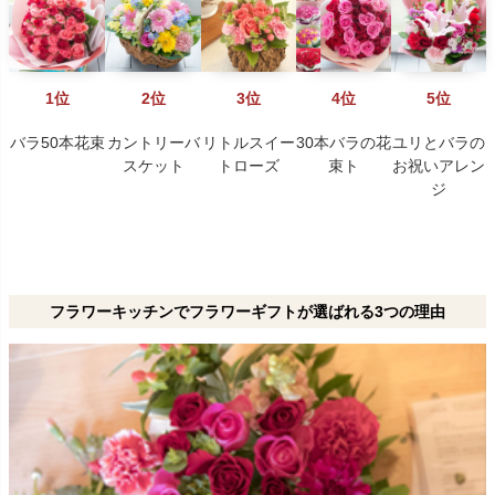
1位
2位
3位
4位
5位
バラ50本花束
カントリーバ
リトルスイー
30本バラの花
ユリとバラの
スケット
トローズ
束ト
お祝いアレン
ジ
フラワーキッチンでフラワーギフトが選ばれる3つの理由