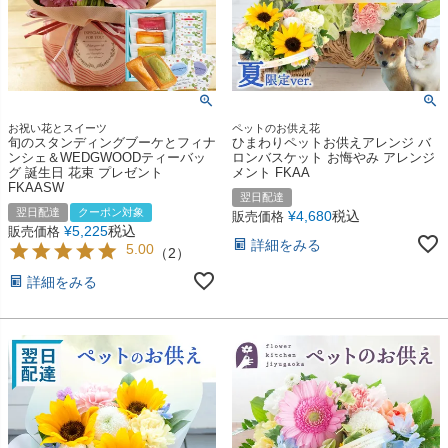
お祝い花とスイーツ
ペットのお供え花
旬のスタンディングブーケとフィナ
ひまわりペットお供えアレンジ バ
ンシェ＆WEDGWOODティーバッ
ロンバスケット お悔やみ アレンジ
グ 誕生日 花束 プレゼント
メント FKAA
FKAASW
翌日配達
翌日配達
クーポン対象
¥
4,680
税込
販売価格
¥
5,225
税込
販売価格
詳細をみる
5.00
（
2
）
詳細をみる