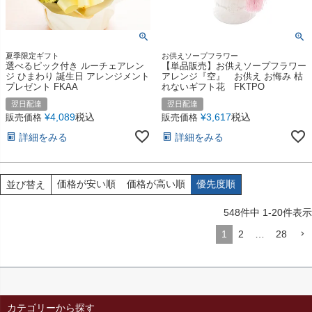
夏季限定ギフト
お供えソープフラワー
選べるピック付き ルーチェアレン
【単品販売】お供えソープフラワー
ジ ひまわり 誕生日 アレンジメント
アレンジ『空』 お供え お悔み 枯
プレゼント FKAA
れないギフト花 FKTPO
翌日配達
翌日配達
¥
4,089
税込
¥
3,617
税込
販売価格
販売価格
詳細をみる
詳細をみる
価格が安い順
価格が高い順
優先度順
並び替え
548
件中
1
-
20
件表示
1
2
…
28
カテゴリーから探す