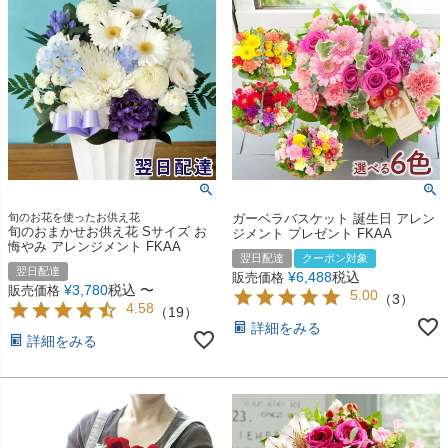
旬のお花を使ったお供え花
ガーベラバスケット 誕生日 アレン
旬のおまかせお供え花 Sサイズ お
ジメント プレゼント FKAA
悔やみ アレンジメント FKAA
翌日配達
クーポン対象
翌日配達
¥
6,488
税込
販売価格
¥
3,780
税込
〜
販売価格
5.00
（
3
）
4.58
（
19
）
詳細をみる
詳細をみる