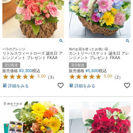
バラのアレンジ
旬のお花を使ったお祝い花
リトルスウィートローズ 誕生日 ア
カントリーバスケット 誕生日 アレ
レンジメント プレゼント FKAA
ンジメント プレゼント FKAA
翌日配達
翌日配達
¥
3,300
税込
¥
5,600
税込
販売価格
販売価格
5.00
5.00
（
3
）
（
2
）
詳細をみる
詳細をみる