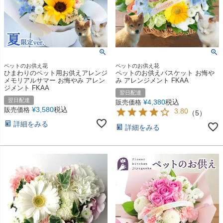
ペットのお供え花
ペットのお供え花
ひまわりのペット用お供えアレンジ
ペットのお供えバスケット お悔や
メモリアルサマー お悔やみ アレン
み アレンジメント FKAA
ジメント FKAA
翌日配達
翌日配達
¥
4,380
税込
販売価格
¥
3,580
税込
販売価格
3.80
（
5
）
詳細をみる
詳細をみる