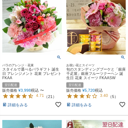
バラのアレンジ・花束
お祝い花とスイーツ
スタイルで選べるバラギフト 誕生
旬のスタンディングブーケと「銀座
日 アレンジメント 花束 プレゼント
千疋屋」銀座フルーツクーヘン 誕
FKAA
生日 花束 スイーツ FKAASW
翌日配達
翌日配達
¥
3,998
税込
〜
¥
5,720
税込
販売価格
販売価格
4.71
3.40
（
21
）
（
5
）
詳細をみる
詳細をみる