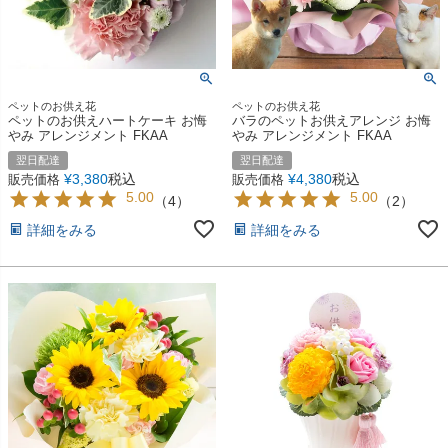
ペットのお供え花
ペットのお供え花
ペットのお供えハートケーキ お悔
バラのペットお供えアレンジ お悔
やみ アレンジメント FKAA
やみ アレンジメント FKAA
翌日配達
翌日配達
¥
3,380
税込
¥
4,380
税込
販売価格
販売価格
5.00
5.00
（
4
）
（
2
）
詳細をみる
詳細をみる