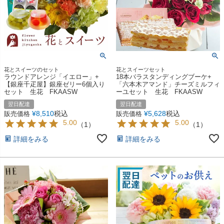
花とスイーツのセット
花とスイーツセット
ラウンドアレンジ「イエロー」+
18本バラスタンディングブーケ+
【銀座千疋屋】銀座ゼリー6個入り
「六本木アマンド」チーズミルフィ
セット 生花 FKAASW
ーユセット 生花 FKAASW
翌日配達
翌日配達
¥
8,510
税込
¥
5,628
税込
販売価格
販売価格
5.00
5.00
（
1
）
（
1
）
詳細をみる
詳細をみる