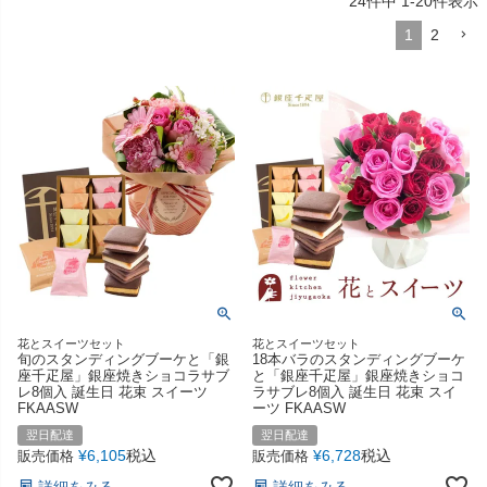
24
件中
1
-
20
件表示
1
2
花とスイーツセット
花とスイーツセット
旬のスタンディングブーケと「銀
18本バラのスタンディングブーケ
座千疋屋」銀座焼きショコラサブ
と「銀座千疋屋」銀座焼きショコ
レ8個入 誕生日 花束 スイーツ
ラサブレ8個入 誕生日 花束 スイ
FKAASW
ーツ FKAASW
翌日配達
翌日配達
¥
6,105
税込
¥
6,728
税込
販売価格
販売価格
詳細をみる
詳細をみる