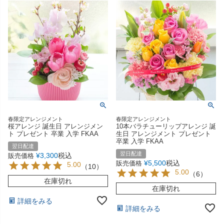
春限定アレンジメント
春限定アレンジメント
桜アレンジ 誕生日 アレンジメン
10本バラチューリップアレンジ 誕
ト プレゼント 卒業 入学 FKAA
生日 アレンジメント プレゼント
卒業 入学 FKAA
翌日配達
翌日配達
¥
3,300
税込
販売価格
¥
5,500
税込
販売価格
5.00
（
10
）
5.00
（
6
）
在庫切れ
在庫切れ
詳細をみる
詳細をみる