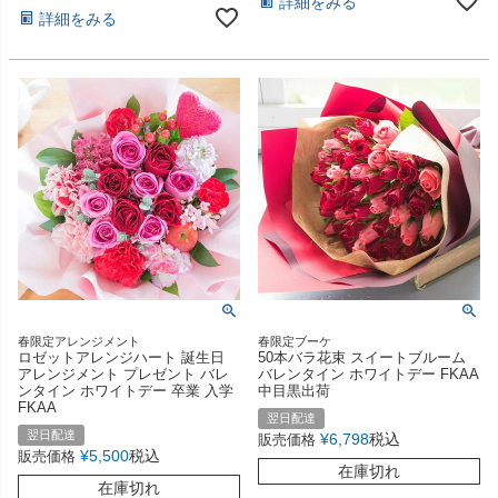
詳細をみる
詳細をみる
春限定アレンジメント
春限定ブーケ
ロゼットアレンジハート 誕生日
50本バラ花束 スイートブルーム
アレンジメント プレゼント バレ
バレンタイン ホワイトデー FKAA
ンタイン ホワイトデー 卒業 入学
中目黒出荷
FKAA
翌日配達
翌日配達
¥
6,798
税込
販売価格
¥
5,500
税込
販売価格
在庫切れ
在庫切れ