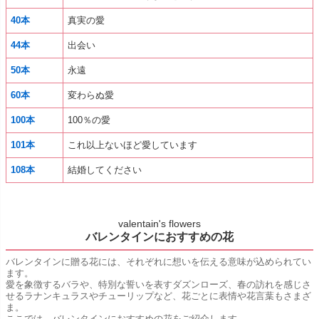
40本
真実の愛
44本
出会い
50本
永遠
60本
変わらぬ愛
100本
100％の愛
101本
これ以上ないほど愛しています
108本
結婚してください
valentain's flowers
バレンタインにおすすめの花
バレンタインに贈る花には、それぞれに想いを伝える意味が込められてい
ます。
愛を象徴するバラや、特別な誓いを表すダズンローズ、春の訪れを感じさ
せるラナンキュラスやチューリップなど、花ごとに表情や花言葉もさまざ
ま。
ここでは、バレンタインにおすすめの花をご紹介します。