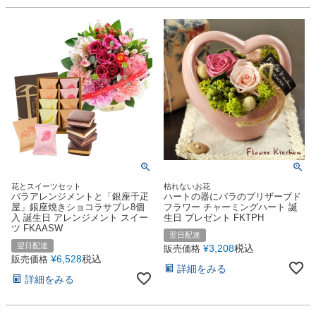
花とスイーツセット
枯れないお花
バラアレンジメントと「銀座千疋
ハートの器にバラのプリザーブド
屋」銀座焼きショコラサブレ8個
フラワー チャーミングハート 誕
入 誕生日 アレンジメント スイー
生日 プレゼント FKTPH
ツ FKAASW
翌日配達
翌日配達
¥
3,208
税込
販売価格
¥
6,528
税込
販売価格
詳細をみる
詳細をみる