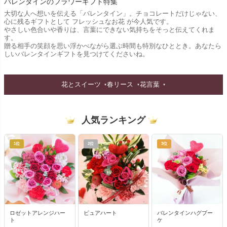
バレンタインのフラワーギフト特集
大切な人へ想いを伝える「バレンタイン」。チョコレートだけじゃない、
心に残るギフトとして フレッシュなお花 が今人気です。
やさしい色合いや香りは、言葉にできない気持ちをそっと伝えてくれま
す。
贈る相手の笑顔を思い浮かべながら選ぶ時間も特別なひととき。あなたら
しいバレンタインギフトを見つけてくださいね。
花とスイーツ
春リース
花言葉
人気ランキング
1位
2位
3位
ロゼットアレンジハー
ピュアハート
バレンタインハグブー
ト
ケ