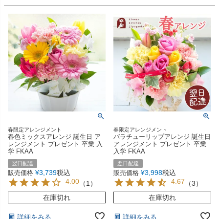
春限定アレンジメント
春限定アレンジメント
春色ミックスアレンジ 誕生日 ア
バラチューリップアレンジ 誕生日
レンジメント プレゼント 卒業 入
アレンジメント プレゼント 卒業
学 FKAA
入学 FKAA
翌日配達
翌日配達
¥
3,739
税込
¥
3,998
税込
販売価格
販売価格
4.00
4.67
（
1
）
（
3
）
在庫切れ
在庫切れ
詳細をみる
詳細をみる