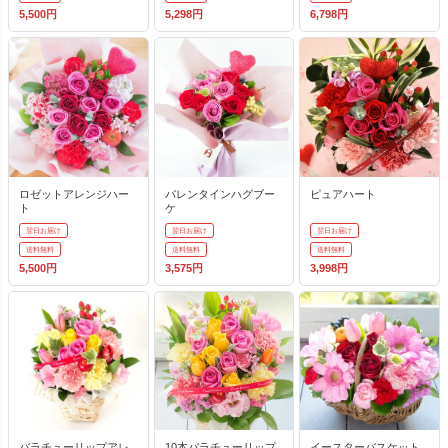
5,500円
5,298円
6,798円
ロゼットアレンジハー
バレンタインハグブー
ピュアハート
ト
ケ
翌日お届け
翌日お届け
翌日お届け
送料無料
送料無料
送料無料
5,500円
3,575円
3,998円
バラチューリップアレ
10本バラチューリップ
イースターバスケット