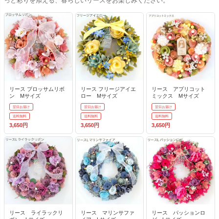
っと彩りを添える、春らしいリースをお楽しみください。
リース ブロッサムリボ
リース フリージアイエ
リース アプリコット
ン Mサイズ
ロー Mサイズ
ミックス Mサイズ
翌日お届け
翌日お届け
翌日お届け
送料無料
送料無料
送料無料
3,650円
3,650円
3,650円
リース ライラックリ
リース マリンサファ
リース パッションロ