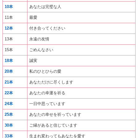
10本
あなたは完璧な人
11本
最愛
12本
付き合ってください
13本
永遠の友情
15本
ごめんなさい
18本
誠実
20本
私のひとひらの愛
21本
あなただけに尽くします
22本
あなたの幸運を祈る
24本
一日中思っています
25本
あなたの幸せを祈っています
30本
ご縁があると信じています
33本
生まれ変わってもあなたを愛す