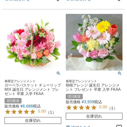
春限定アレンジメント
春限定アレンジメント
ガーベラバスケット チューリップ
朝桜アレンジ 誕生日 アレンジメ
MIX 誕生日 アレンジメント プレ
ント プレゼント 卒業 入学 FKAA
ゼント 卒業 入学 FKAA
翌日配達
翌日配達
¥
3,939
税込
販売価格
¥
6,688
税込
販売価格
5.00
（
1
）
5.00
（
1
）
在庫切れ
在庫切れ