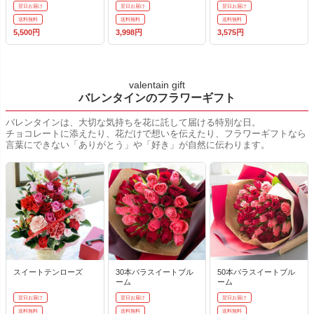
翌日お届け
翌日お届け
翌日お届け
送料無料
送料無料
送料無料
5,500円
3,998円
3,575円
valentain gift
バレンタインのフラワーギフト
バレンタインは、大切な気持ちを花に託して届ける特別な日。
チョコレートに添えたり、花だけで想いを伝えたり、フラワーギフトなら
言葉にできない「ありがとう」や「好き」が自然に伝わります。
スイートテンローズ
30本バラスイートブル
50本バラスイートブル
ーム
ーム
翌日お届け
翌日お届け
翌日お届け
送料無料
送料無料
送料無料