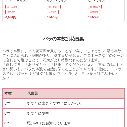
ボン Lサイズ
イア Lサイズ
ゼ Lサイズ
翌日お届け
翌日お届け
翌日お届け
送料無料
送料無料
送料無料
4,550円
4,550円
4,550円
バラの本数別花言葉
バラは本数によって花言葉が異なることをご存じでしょうか？ 贈る本数
ごとに込められた意味があり、誕生日や記念日、プロポーズなどのシーン
に合わせて選ぶことで、花束がより特別なものになります。
「愛してる」「ありがとう」「結婚してください」など、言葉では照れく
さい想いも、バラの本数で自然に伝えることができます。 贈るシーンや
気持ちにぴったりの“本数”を選んで、大切な方に想いを届けてみません
か？
本数
花言葉
5本
あなたに出会えて本当によかった
6本
あなたに夢中
8本
思いやりに感謝しています