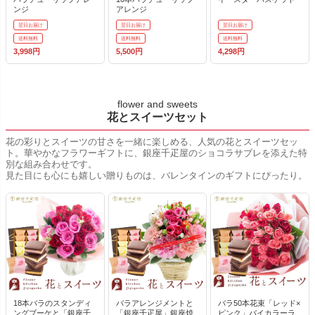
ンジ
アレンジ
翌日お届け
翌日お届け
翌日お届け
送料無料
送料無料
送料無料
3,998円
5,500円
4,298円
flower and sweets
花とスイーツセット
花の彩りとスイーツの甘さを一緒に楽しめる、人気の花とスイーツセッ
ト。華やかなフラワーギフトに、銀座千疋屋のショコラサブレを添えた特
別な組み合わせです。
見た目にも心にも嬉しい贈りものは、バレンタインのギフトにぴったり。
18本バラのスタンディ
バラアレンジメントと
バラ50本花束「レッド×
ングブーケと「銀座千
「銀座千疋屋」銀座焼
ピンク」バイカラーラ