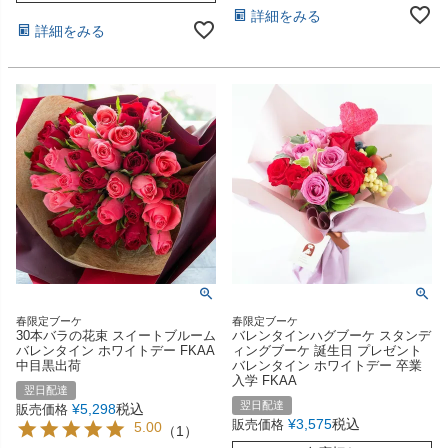
詳細をみる
詳細をみる
春限定ブーケ
春限定ブーケ
30本バラの花束 スイートブルーム
バレンタインハグブーケ スタンデ
バレンタイン ホワイトデー FKAA
ィングブーケ 誕生日 プレゼント
中目黒出荷
バレンタイン ホワイトデー 卒業
入学 FKAA
翌日配達
翌日配達
¥
5,298
税込
販売価格
¥
3,575
税込
販売価格
5.00
（
1
）