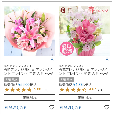
春限定アレンジメント
春限定アレンジメント
桜時アレンジ 誕生日 アレンジメ
桜花アレンジ 誕生日 アレンジメ
ント プレゼント 卒業 入学 FKAA
ント プレゼント 卒業 入学 FKAA
翌日配達
翌日配達
¥
5,800
税込
¥
4,298
税込
販売価格
販売価格
5.00
4.67
（
4
）
（
3
）
在庫切れ
在庫切れ
詳細をみる
詳細をみる