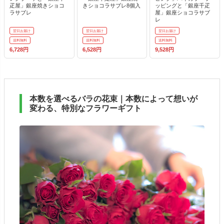
疋屋」銀座焼きショコ
きショコラサブレ8個入
ッピングと「銀座千疋
ラサブレ
屋」銀座ショコラサブ
レ
翌日お届け
翌日お届け
翌日お届け
送料無料
送料無料
送料無料
6,728円
6,528円
9,528円
本数を選べるバラの花束｜本数によって想いが
変わる、特別なフラワーギフト