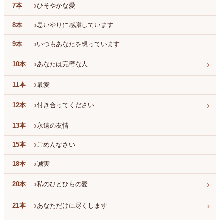
›
7本
ひそやかな愛
›
8本
思いやりに感謝しています
›
9本
いつもあなたを想っています
›
›
10本
あなたは完璧な人
›
11本
最愛
›
›
12本
付き合ってください
›
13本
永遠の友情
›
15本
ごめんなさい
›
18本
誠実
›
›
20本
私のひとひらの愛
›
›
21本
あなただけに尽くします