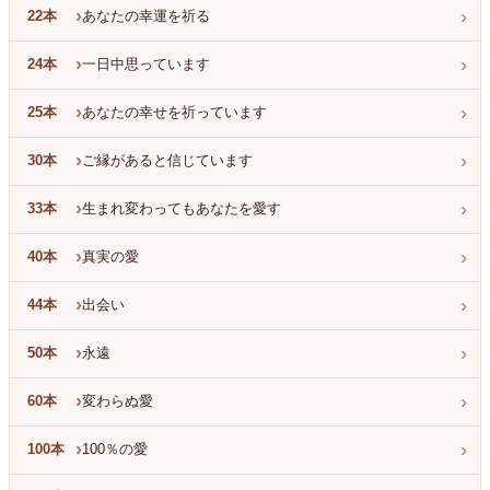
›
›
22本
あなたの幸運を祈る
›
›
24本
一日中思っています
›
›
25本
あなたの幸せを祈っています
›
›
30本
ご縁があると信じています
›
›
33本
生まれ変わってもあなたを愛す
›
›
40本
真実の愛
›
›
44本
出会い
›
›
50本
永遠
›
›
60本
変わらぬ愛
›
›
100本
100％の愛