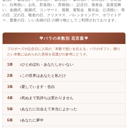
い、白寿祝い、お礼、昇進祝い、昇格祝い、記念日、発表会、楽屋見舞
い、金婚式、銀婚式、コンサート、個展、展覧会、展示会、公演祝い、母
の日、父の日、敬老の日、クリスマス、バレンタインデー、ホワイトデ
ー、愛妻の日、いい夫婦の日 の贈り物としてご利用されております。
🌹
バラの本数別 花言葉
🌹
プロポーズや記念日に人気の「本数で想いを伝える」バラのギフト。贈り
たい本数に込められた意味を花選びの参考にどうぞ。
›
1本
ひとめぼれ・あなたしかいない
›
2本
この世界はあなたと私だけ
›
3本
愛しています・告白
›
4本
死ぬまで気持ちは変わりません
›
5本
あなたに出会えて本当によかった
›
6本
あなたに夢中