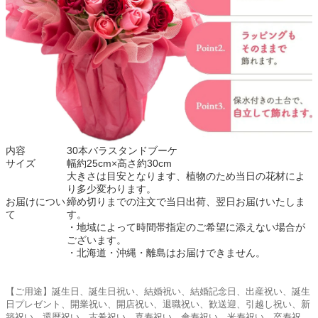
内容
30本バラスタンドブーケ
サイズ
幅約25cm×高さ約30cm
大きさは目安となります、植物のため当日の花材によ
り多少変わります。
お届けについ
締め切りまでの注文で当日出荷、翌日お届けいたしま
て
す。
・地域によって時間帯指定のご希望に添えない場合が
ございます。
・北海道・沖縄・離島はお届けできません。
【ご用途】誕生日、誕生日祝い、結婚祝い、結婚記念日、出産祝い、誕生
日プレゼント、開業祝い、開店祝い、退職祝い、歓送迎、引越し祝い、新
築祝い、還暦祝い、古希祝い、喜寿祝い、傘寿祝い、米寿祝い、卒寿祝