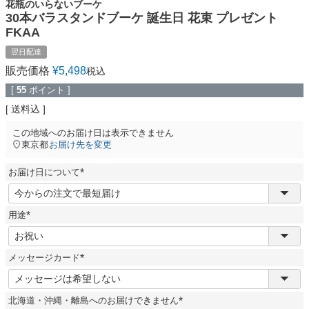
花瓶のいらないブーケ
30本バラスタンドブーケ 誕生日 花束 プレゼント
FKAA
翌日配達
販売価格
¥
5,498
税込
[
55
ポイント ]
送料込
この地域へのお届け日は表示できません
東京都
お届け先を変更
お届け日について
(
必
須
用途
)
(
必
須
メッセージカード
)
(
必
須
北海道・沖縄・離島へのお届けできません
)