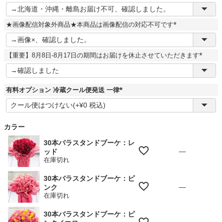
(
必
須
★画像配信対象外商品★本商品は画像配信の対応不可です
)
(
必
須
【重要】8月8日-8月17日の期間はお届けを休止させていただきます
)
(
必
須
)
有料オプション 冷蔵クール便発送 一律
(
必
須
)
カラー
30本バラスタンドブーケ：レ
—
ッド
在庫切れ
30本バラスタンドブーケ：ピ
—
ンク
在庫切れ
30本バラスタンドブーケ：ピ