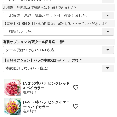
必
須
北海道・沖縄県及び離島へはお届けできません
)
(
必
須
【重要】8月8日-8月17日の期間はお届けを休止させていただきます
)
(
必
須
)
有料オプション 冷蔵クール便発送 一律
(
必
須
)
【有料オプション】バラの本数追加@170円（本）
(
必
須
)
[A-1]50本バラ ピンクレッド
—
× バイカラー
在庫切れ
[A-2]50本バラ ピンクイエロ
—
ー × バイカラー
在庫切れ