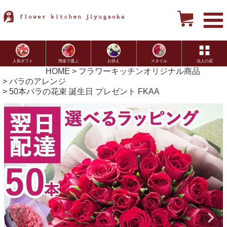
用途で選ぶ
お供え
スタイル
法人の花
人気ギフト
HOME
フラワーキッチンオリジナル商品
バラのアレンジ
50本バラの花束 誕生日 プレゼント FKAA