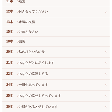
›
11本
最愛
›
›
12本
付き合ってください
›
13本
永遠の友情
›
15本
ごめんなさい
›
18本
誠実
›
›
20本
私のひとひらの愛
›
›
21本
あなただけに尽くします
›
›
22本
あなたの幸運を祈る
›
›
24本
一日中思っています
›
›
25本
あなたの幸せを祈っています
›
›
30本
ご縁があると信じています