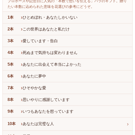
プロポーズや記念日に人気の「本数で想いを伝える」バラのギフト。贈り
たい本数に込められた意味を花選びの参考にどうぞ。
›
1本
ひとめぼれ・あなたしかいない
›
2本
この世界はあなたと私だけ
›
3本
愛しています・告白
›
4本
死ぬまで気持ちは変わりません
›
5本
あなたに出会えて本当によかった
›
6本
あなたに夢中
›
7本
ひそやかな愛
›
8本
思いやりに感謝しています
›
9本
いつもあなたを想っています
›
›
10本
あなたは完璧な人