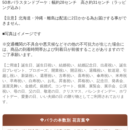
50本バラスタンドブーケ：幅約28センチ 高さ約31センチ（ラッピ
ング込み）
【注意】北海道・沖縄・離島は配送に2日かかる為お届けする事がで
きません。
■写真はイメージです
※交通機関の不具合や悪天候などその他の不可抗力が生じた場合に
は、商品の到着時間帯および到着日が前後することがありますので
ご了承願います。
【ご用途】誕生日、誕生日祝い、結婚祝い、結婚記念日、出産祝い、誕生
日プレゼント、プロポーズ、開業祝い、開店祝い、退職祝い、歓送迎、引
越し祝い、新築祝い、還暦祝い、古希祝い、喜寿祝い、傘寿祝い、米寿祝
い、卒寿祝い、白寿祝い、お礼、昇進祝い、昇格祝い、記念日、発表会、
楽屋見舞い、金婚式、銀婚式、コンサート、個展、展覧会、展示会、公演
祝い、母の日、父の日、敬老の日、クリスマス、バレンタインデー、ホワ
イトデー、愛妻の日、いい夫婦の日 の贈り物としてご利用されておりま
す。
🌹
バラの本数別 花言葉
🌹