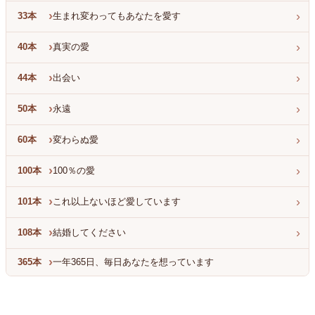
›
›
33本
生まれ変わってもあなたを愛す
›
›
40本
真実の愛
›
›
44本
出会い
›
›
50本
永遠
›
›
60本
変わらぬ愛
›
›
100本
100％の愛
›
›
101本
これ以上ないほど愛しています
›
›
108本
結婚してください
›
365本
一年365日、毎日あなたを想っています