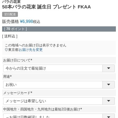
バラの花束
50本バラの花束 誕生日 プレゼント FKAA
翌日配達
販売価格
¥
6,998
税込
[
70
ポイント ]
送料込
この地域へのお届け日は表示できません
東京都
お届け先を変更
お届け日について
(
必
須
用途
)
(
必
須
メッセージカード
)
(
必
須
中国地方・四国地方・九州地方は最短2日後お届け
)
(