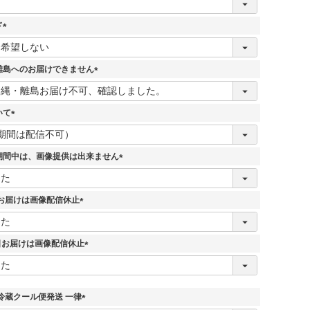
ド
(
必
須
離島へのお届けできません
)
(
必
須
いて
)
(
必
須
期間中は、画像提供は出来ません
)
(
必
須
7日お届けは画像配信休止
)
(
必
須
5日お届けは画像配信休止
)
(
必
須
)
冷蔵クール便発送 一律