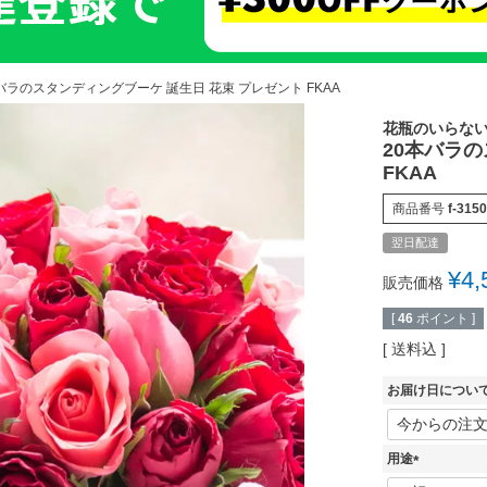
バラのスタンディングブーケ 誕生日 花束 プレゼント FKAA
花瓶のいらな
20本バラ
FKAA
商品番号
f-3150
翌日配達
¥
4,
販売価格
[
46
ポイント ]
送料込
お届け日につい
用途
(