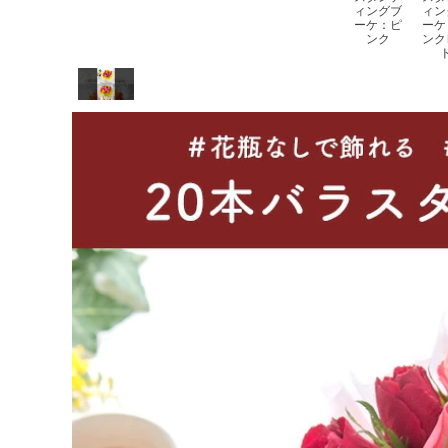
ィングブ
ィン
ーケ：ピ
ーケ
ンク
ンク