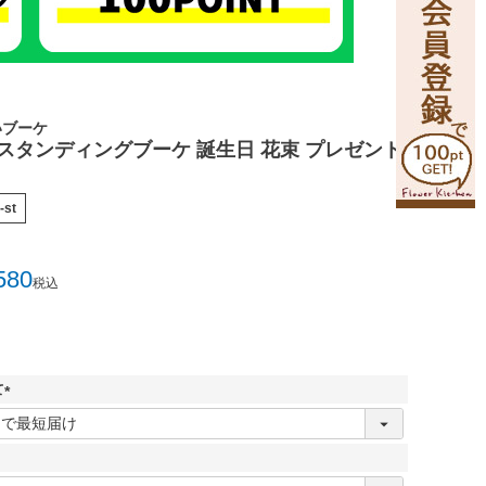
いブーケ
のスタンディングブーケ 誕生日 花束 プレゼント
-st
580
税込
て
(
必
須
)