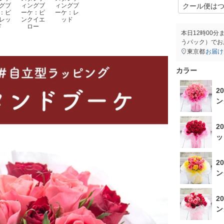
グブ
ィングブ
ィングブ
：ピ
ーケ：ピ
ーケ：レ
レッ
ンクイエ
ッド
ド
ロー
本日
12時00分
うパック）
でお
東京都
お届け
カラー
2
ン
2
ッ
2
ン
2
ン