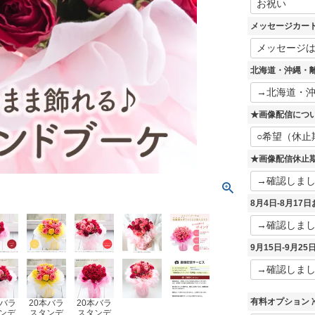
必
須
メッセージカー
)
北海道・沖縄・
★画像配信につ
★画像配信休止
8月4日-8月1
9月15日-9月2
有料オプション 
本バラ
20本バラ
20本バラ
ンデ
スタンデ
スタンデ