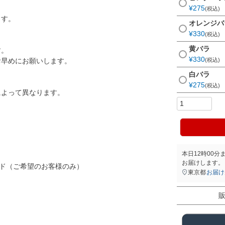
¥
275
税込
ます。
オレンジバ
¥
330
税込
黄バラ
す。
¥
330
税込
お早めにお願いします。
白バラ
¥
275
税込
によって異なります。
。
本日
12時00分
お届けします。
ード（ご希望のお客様のみ）
東京都
お届け