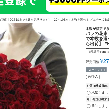
花束【20本以上で本数指定承ります】 20～108本で本数を選べる プロポーズ 結婚
本数が指定で
バラの花束
で本数を選
ら出荷】 F
商品番号
rose-s
¥
27
販売価格
[
3
ポイント ]
送料込
お届け希望日は
承知しまし
即日発送は出来
承知しまし