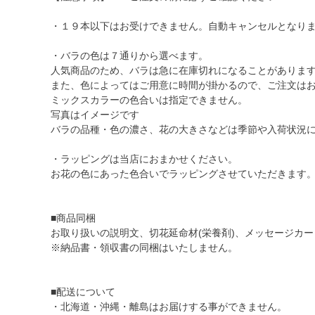
・１９本以下はお受けできません。自動キャンセルとなり
・バラの色は７通りから選べます。
人気商品のため、バラは急に在庫切れになることがありま
また、色によってはご用意に時間が掛かるので、ご注文は
ミックスカラーの色合いは指定できません。
写真はイメージです
バラの品種・色の濃さ、花の大きさなどは季節や入荷状況
・ラッピングは当店におまかせください。
お花の色にあった色合いでラッピングさせていただきます
■商品同梱
お取り扱いの説明文、切花延命材(栄養剤)、メッセージカ
※納品書・領収書の同梱はいたしません。
■配送について
・北海道・沖縄・離島はお届けする事ができません。