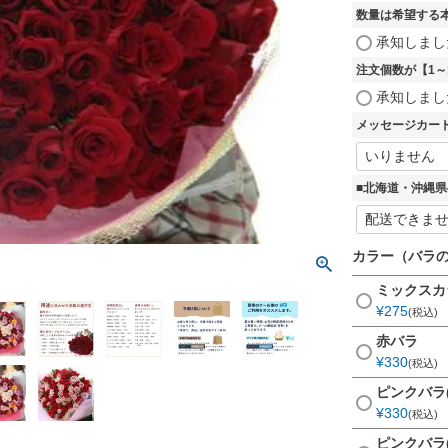
数量は希望する本
承知しまし
注文個数が【1
承知しまし
メッセージカー
■北海道・沖縄
カラー（バラの
ミックスカ
¥
275
税込
赤バラ
¥
330
税込
ピンクバラ
¥
330
税込
ピンクバラ(