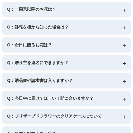
A： 白色を基調とした色合いを選びましょう。（※色が入って
もグリーン色）
Q：一周忌以降のお花は？
グリーンの差し色は問題なく、日持ちするお花が喜ばれます。
A： 白をベースに、淡い紫やピンク、グリーンなど、色を入れ
ても構わないとするのが一般的です。
Q：訃報を後から知った場合は？
A： 葬儀後に訃報を知った場合は、お悔やみのお手紙を添えて
お供え花を贈ると丁寧な印象になります。
Q：命日に贈るお花は？
A： 白または白を基調にした淡い色合いが一般的です。
年数が経っていれば、故人の好きだったお花を選ぶのも良いで
Q：贈り主を連名にできますか？
しょう。
A： はい、可能です。ご注文時に「お客様の情報」へご希望の
お名前をご入力ください。
Q：納品書や請求書は入りますか？
ご夫婦連名や家族連名にも対応しています。
A： 納品書・請求書は商品に同封しておりませんので、安心し
てご利用ください。
Q：今日中に届けてほしい！間に合いますか？
A： 大丈夫です！
13時までのご注文で、当日中にお届けできる商品もご用意して
Q：プリザーブドフラワーのクリアケースについて
います。
お急ぎの方は「きょうはな」をぜひご利用ください。詳しくは
A： 一部のプリザーブドフラワー商品には、プラスチック製の
こちら>>
クリアケースが付属します。