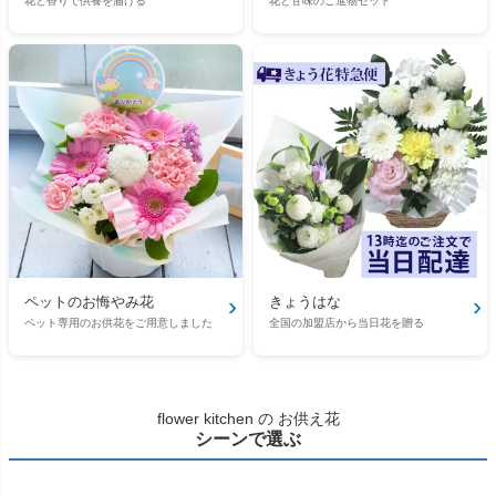
花と香りで供養を届ける
花と甘味のご進物セット
›
›
ペットのお悔やみ花
きょうはな
ペット専用のお供花をご用意しました
全国の加盟店から当日花を贈る
flower kitchen の お供え花
シーンで選ぶ