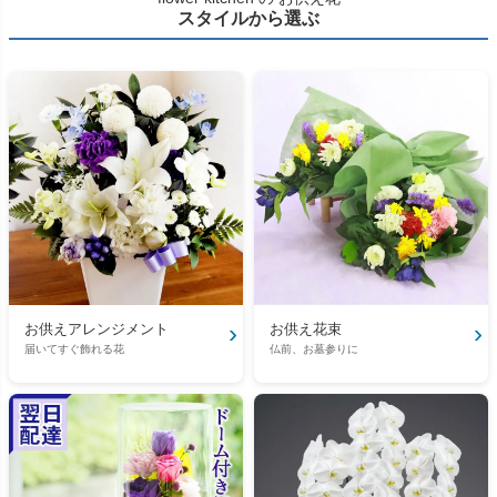
スタイルから選ぶ
›
›
お供えアレンジメント
お供え花束
届いてすぐ飾れる花
仏前、お墓参りに