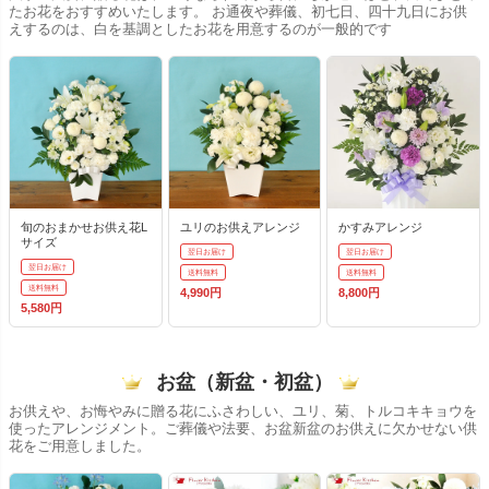
たお花をおすすめいたします。 お通夜や葬儀、初七日、四十九日にお供
えするのは、白を基調としたお花を用意するのが一般的です
旬のおまかせお供え花L
ユリのお供えアレンジ
かすみアレンジ
サイズ
翌日お届け
翌日お届け
翌日お届け
送料無料
送料無料
送料無料
4,990円
8,800円
5,580円
お盆（新盆・初盆）
お供えや、お悔やみに贈る花にふさわしい、ユリ、菊、トルコキキョウを
使ったアレンジメント。ご葬儀や法要、お盆新盆のお供えに欠かせない供
花をご用意しました。