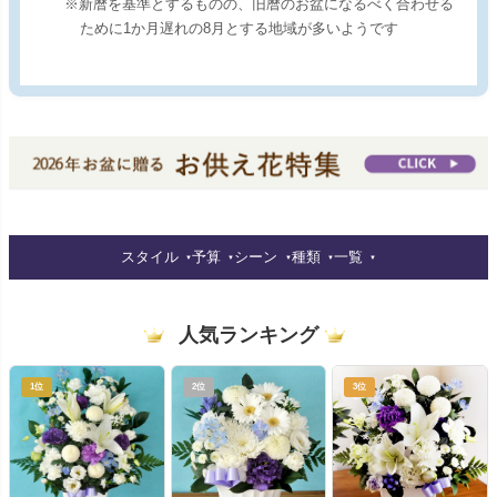
※新暦を基準とするものの、旧暦のお盆になるべく合わせる
ために1か月遅れの8月とする地域が多いようです
スタイル
予算
シーン
種類
一覧
人気ランキング
1位
2位
3位