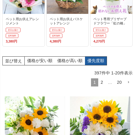
ペット用お供えアレン
ペット用お供えバスケ
ペット専用プリザーブ
ジメント
ットアレンジ
ドフラワー「虹の橋」
翌日お届け
翌日お届け
翌日お届け
送料無料
送料無料
送料無料
3,380円
4,380円
4,270円
価格が安い順
価格が高い順
優先度順
並び替え
397
件中
1
-
20
件表示
1
2
…
20