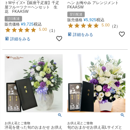
トMサイズ+【銀座千疋屋】千疋
ヘン お悔やみ アレンジメント
屋フルーツクーヘンセット 生
FKAASW
花 FKAASW
翌日配達
翌日配達
¥
5,925
税込
販売価格
¥
9,725
税込
販売価格
5.00
（
2
）
5.00
（
1
）
詳細をみる
詳細をみる
お供え花とご進物
お供え花とご進物
洋花を使った旬のおまかせ お供え
旬のおまかせお供え花Lサイズと