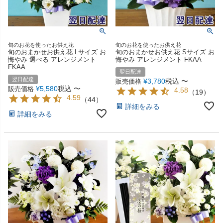
旬のお花を使ったお供え花
旬のお花を使ったお供え花
旬のおまかせお供え花 Lサイズ お
旬のおまかせお供え花 Sサイズ お
悔やみ 選べる アレンジメント
悔やみ アレンジメント FKAA
FKAA
翌日配達
翌日配達
¥
3,780
税込
〜
販売価格
¥
5,580
税込
〜
販売価格
4.58
（
19
）
4.59
（
44
）
詳細をみる
詳細をみる