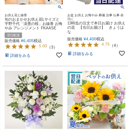
お供え花と線香
お盆 お供え お悔やみ 葬儀 法事 仏事 命
旬のおまかせお供え花Lサイズと
日に
13時迄の注文で本日お届け お供え
宇野千代「淡墨の桜」お線香 お悔
の花 【当日お届け】 きょうは
やみ アレンジメント FKAASE
な
翌日配達
¥
4,400
税込
販売価格
¥
6,405
税込
販売価格
4.75
（
4
）
5.00
（
3
）
詳細をみる
詳細をみる