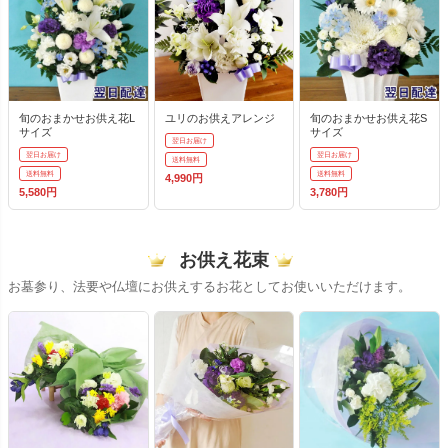
旬のおまかせお供え花L
ユリのお供えアレンジ
旬のおまかせお供え花S
サイズ
サイズ
翌日お届け
翌日お届け
翌日お届け
送料無料
送料無料
送料無料
4,990円
5,580円
3,780円
お供え花束
お墓参り、法要や仏壇にお供えするお花としてお使いいただけます。