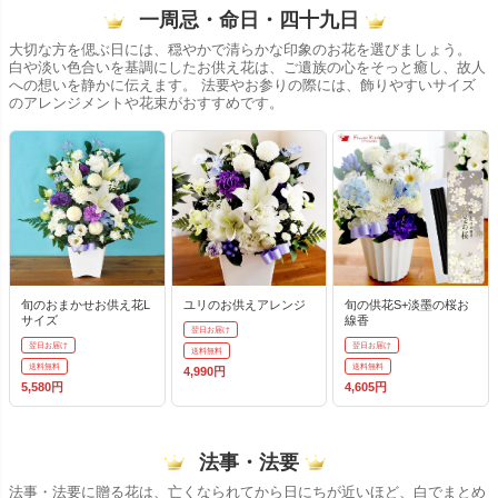
一周忌・命日・四十九日
大切な方を偲ぶ日には、穏やかで清らかな印象のお花を選びましょう。
白や淡い色合いを基調にしたお供え花は、ご遺族の心をそっと癒し、故人
への想いを静かに伝えます。 法要やお参りの際には、飾りやすいサイズ
のアレンジメントや花束がおすすめです。
旬のおまかせお供え花L
ユリのお供えアレンジ
旬の供花S+淡墨の桜お
サイズ
線香
翌日お届け
翌日お届け
翌日お届け
送料無料
送料無料
送料無料
4,990円
5,580円
4,605円
法事・法要
法事・法要に贈る花は、亡くなられてから日にちが近いほど、白でまとめ