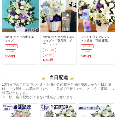
旬のおまかせお供え花L
旬のおまかせお供え花S
ユリのお供えアレンジ
サイズ
サイズ＋「葵乃舞」ギ
＋お線香「花風 蓮花」
フトセット
翌日お届け
翌日お届け
翌日お届け
送料無料
送料無料
送料無料
5,580円
5,815円
5,210円
当日配達
13時までのご注文でお供え・お悔やみの花を全国の加盟店から当日お届
け。「今日中にお花を届けたい」「急ぎで手配したい」というご要望にも
対応いたします。
※一部、当日配達ができない地域がございます。