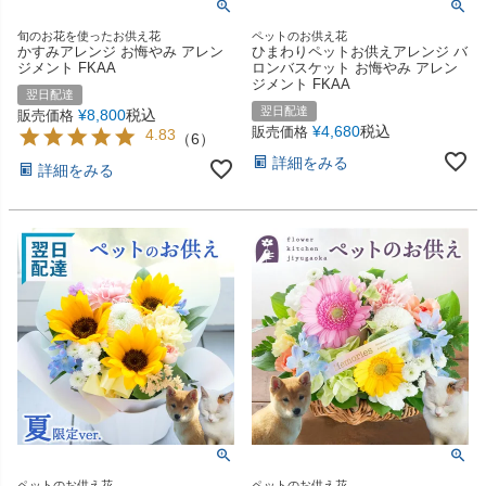
旬のお花を使ったお供え花
ペットのお供え花
かすみアレンジ お悔やみ アレン
ひまわりペットお供えアレンジ バ
ジメント FKAA
ロンバスケット お悔やみ アレン
ジメント FKAA
翌日配達
翌日配達
¥
8,800
税込
販売価格
¥
4,680
税込
販売価格
4.83
（
6
）
詳細をみる
詳細をみる
ペットのお供え花
ペットのお供え花