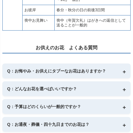
お彼岸
春分・秋分の日の前後3日間
喪中お見舞い
喪中（年賀欠礼）はがきへの返信として
送ることが一般的
お供えのお花 よくある質問
Q：お悔やみ・お供えにタブーなお花はありますか？
A： トゲのある花や毒のある花などは「人を傷つける」とさ
れ、避けられることが多いです。
Q：どんなお花を選べばいいですか？
宗教や地域により異なる場合もありますので、迷ったときはご
相談ください。
A： ユリ・キク・カーネーションなど、日持ちのよいお花がよ
詳しくは
こちら>>
く選ばれます。
Q：予算はどのくらいが一般的ですか？
季節の花を取り入れて、やさしい色合いでまとめるのもおすす
めです。
A： 5,000円〜20,000円が目安です。スタンド花など大きめの
詳しくは
こちら>>
お花は15,000円〜20,000円程度です。
Q：お通夜・葬儀・四十九日までのお花は？