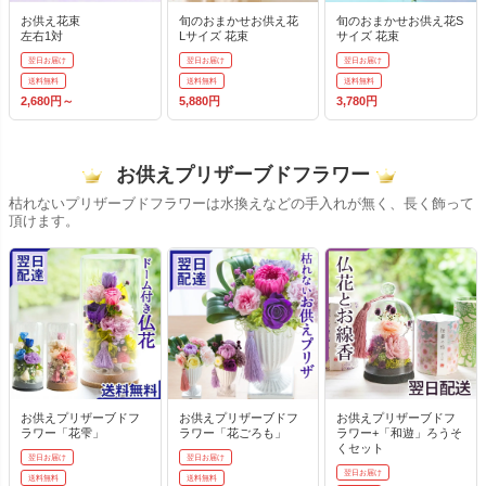
お供え花束
旬のおまかせお供え花
旬のおまかせお供え花S
左右1対
Lサイズ 花束
サイズ 花束
翌日お届け
翌日お届け
翌日お届け
送料無料
送料無料
送料無料
2,680円～
5,880円
3,780円
お供えプリザーブドフラワー
枯れないプリザーブドフラワーは水換えなどの手入れが無く、長く飾って
頂けます。
お供えプリザーブドフ
お供えプリザーブドフ
お供えプリザーブドフ
ラワー「花雫」
ラワー「花ごろも」
ラワー+「和遊」ろうそ
くセット
翌日お届け
翌日お届け
翌日お届け
送料無料
送料無料