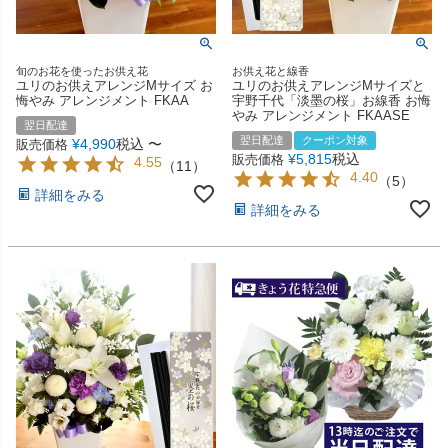
旬のお花を使ったお供え花
お供え花と線香
ユリのお供えアレンジMサイズ お
ユリのお供えアレンジMサイズと
悔やみ アレンジメント FKAA
宇野千代「淡墨の桜」お線香 お悔
やみ アレンジメント FKAASE
翌日配達
翌日配達
クーポン対象
¥
4,990
税込
〜
販売価格
¥
5,815
税込
販売価格
4.55
（
11
）
4.40
（
5
）
詳細をみる
詳細をみる