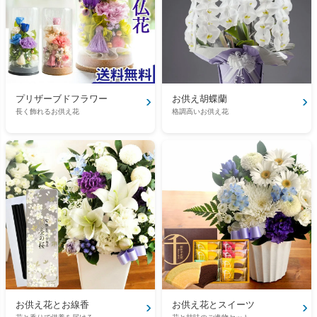
›
›
プリザーブドフラワー
お供え胡蝶蘭
長く飾れるお供え花
格調高いお供え花
›
›
お供え花とお線香
お供え花とスイーツ