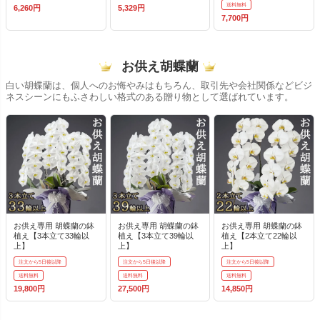
送料無料
6,260円
5,329円
7,700円
お供え胡蝶蘭
白い胡蝶蘭は、個人へのお悔やみはもちろん、取引先や会社関係などビジ
ネスシーンにもふさわしい格式のある贈り物として選ばれています。
お供え専用 胡蝶蘭の鉢
お供え専用 胡蝶蘭の鉢
お供え専用 胡蝶蘭の鉢
植え【3本立て33輪以
植え【3本立て39輪以
植え【2本立て22輪以
上】
上】
上】
注文から5日後以降
注文から5日後以降
注文から5日後以降
送料無料
送料無料
送料無料
19,800円
27,500円
14,850円