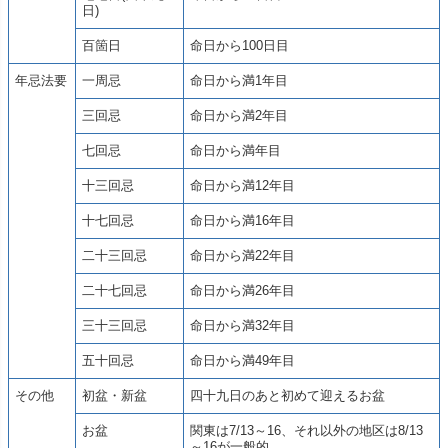
日)
百箇日
命日から100日目
年忌法要
一周忌
命日から満1年目
三回忌
命日から満2年目
七回忌
命日から満年目
十三回忌
命日から満12年目
十七回忌
命日から満16年目
二十三回忌
命日から満22年目
二十七回忌
命日から満26年目
三十三回忌
命日から満32年目
五十回忌
命日から満49年目
その他
初盆・新盆
四十九日のあと初めて迎えるお盆
お盆
関東は7/13～16、それ以外の地区は8/13
～16が一般的