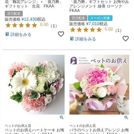
花「鞠花アレンジ」＋「葵乃舞」
「葵乃舞」ギフトセット お悔やみ
ギフトセット 生花 FKAA
アレンジメント 線香 ローソク
FKAA
翌日配達
翌日配達
クーポン対象
¥
12,430
税込
販売価格
¥
7,010
税込
販売価格
5.00
（
1
）
5.00
（
1
）
詳細をみる
詳細をみる
ペットのお供え花
ペットのお供え花
ペットのお供えハートケーキ お悔
バラのペットお供えアレンジ お悔