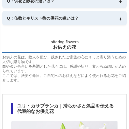
Q：供花と献花の違いは？
ケース付きでない商品には、後からケースを追加することはで
きません。
A： 供花はスタンド花やアレンジメントなど、あらかじめ飾ら
れているお花。
Q：仏教とキリスト教の供花の違いは？
献花は、参列者が順に手向けるお花を指します。
A： 仏教ではユリ・キク・コチョウランなどがよく用いられま
す。
キリスト教では、白いバラやユリ、カーネーションなど洋花中
offering flowers
心が一般的です。
お供えの花
お供えの花は、故人を偲び、残されたご家族の心にそっと寄り添うための
大切な贈り物です。
白や淡い色合いを基調とした花々には、感謝や祈り、変わらぬ想いが込め
られています。
ここでは、法要や命日、ご自宅へのお供えなどによく使われるお花をご紹
介します。
ユリ・カサブランカ｜清らかさと気品を伝える
代表的なお供え花