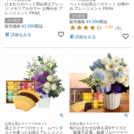
ひまわりのペット用お供えアレン
ペットのお供えバスケット お悔や
ジ メモリアルサマー お悔やみ ア
み アレンジメント FKAA
レンジメント FKAA
翌日配達
翌日配達
¥
4,380
税込
販売価格
¥
3,580
税込
販売価格
3.80
（
5
）
詳細をみる
詳細をみる
お供え花とスイーツのセット
お供え花とスイーツ
花とスイーツのセット ムーンダ
旬のおまかせお供え花Sサイズと
ストを使ったお供えアレンジメン
「銀座千疋屋」銀座フルーツクー