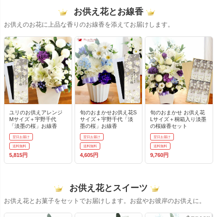
お供え花とお線香
お供えのお花に上品な香りのお線香を添えてお届けします。
ユリのお供えアレンジ
旬のおまかせお供え花S
旬のおまかせ お供え花
Mサイズ＋宇野千代
サイズ＋宇野千代「淡
Lサイズ＋桐箱入り淡墨
「淡墨の桜」お線香
墨の桜」お線香
の桜線香セット
翌日お届け
翌日お届け
翌日お届け
送料無料
送料無料
送料無料
5,815円
4,605円
9,760円
お供え花とスイーツ
お供え花とお菓子をセットでお届けします。お盆やお彼岸のお供えに。