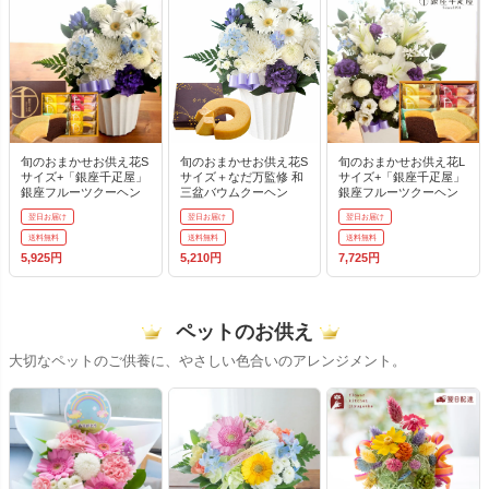
旬のおまかせお供え花S
旬のおまかせお供え花S
旬のおまかせお供え花L
サイズ+「銀座千疋屋」
サイズ＋なだ万監修 和
サイズ+「銀座千疋屋」
銀座フルーツクーヘン
三盆バウムクーヘン
銀座フルーツクーヘン
翌日お届け
翌日お届け
翌日お届け
送料無料
送料無料
送料無料
5,925円
5,210円
7,725円
ペットのお供え
大切なペットのご供養に、やさしい色合いのアレンジメント。