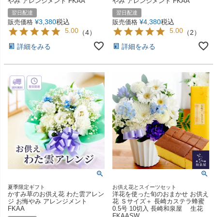
やみ アレンジメント FKAA
やみ アレンジメント FKAA
翌日配達
翌日配達
¥
3,380
税込
¥
4,380
税込
販売価格
販売価格
5.00
5.00
（
4
）
（
2
）
詳細をみる
詳細をみる
夏季限定ギフト
お供え花とスイーツセット
かすみ草のお供え花 わた雲アレン
洋花を使った旬のおまかせ お供え
ジ お悔やみ アレンジメント
花 Ｓサイズ＋ 長崎カステラ蜂蜜
FKAA
0.5号 10切入 長崎和泉屋 生花
FKAASW