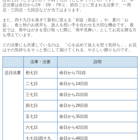
忌法要は命日から1年・3年・7年と、節目ごとに営まれる法要で、一周
忌・三回忌・七回忌などが当てはまります。
また、四十九日を過ぎて最初に迎える「初盆（新盆）」や、夏の「お
盆」、春と秋のお彼岸も、故人を想い手を合わせる大切な機会です。 最
近では、喪中はがきを受け取った際に「喪中見舞い」としてお花を贈る方
も増えています。
どの法要にも共通しているのは、「心を込めて故人を想う気持ち」。お花
はその気持ちをそっと形にして届けてくれる、やさしい贈りものです。
法事・法要
説明
忌日法要
初七日
命日から7日目
二七日
命日から14日目
三七日
命日から21日目
四七日
命日から28日目
五七日
命日から35日目
六七日
命日から42日目
七七日(四十九
命日から49日目