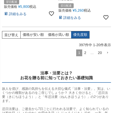
翌日配達
翌日配達
¥
5,800
税込
販売価格
¥
5,260
税込
販売価格
詳細をみる
詳細をみる
価格が安い順
価格が高い順
優先度順
並び替え
397
件中
1
-
20
件表示
1
2
…
20
法事・法要とは？
お花を贈る前に知っておきたい基礎知識
故人を偲び、感謝の気持ちを伝える大切な儀式「法事・法要」。実は、い
くつかの種類があるのをご存じでしょうか？ 大きく分けると、「忌日法
要（きにちほうよう）」と「年忌法要（ねんきほうよう）」の2つがあり
ます。
忌日法要は、ご逝去から7日ごとに行われる法要で、よく知られているの
は初七日（しょなのか）や四十九日（しじゅうくにち）です。 一方、年