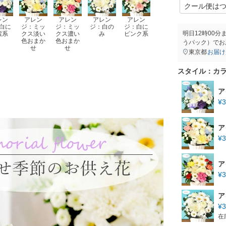
レン
アレン
アレン
アレン
アレン
白に
ジ：ミッ
ジ：ミッ
ジ：白の
ジ：白に
明日
12時00分
紫系
クス淡い
クス濃い
み
ピンク系
色おまか
色おまか
うパック）
でお
せ
せ
東京都
お届け
スタイル：カ
ア
¥
3
ア
¥
3
ア
¥
3
ア
¥
3
在