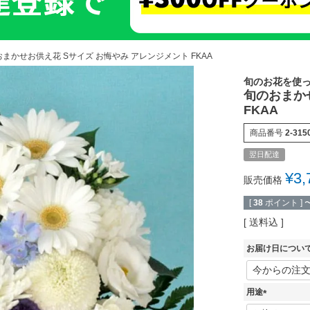
まかせお供え花 Sサイズ お悔やみ アレンジメント FKAA
旬のお花を使
旬のおまか
FKAA
商品番号
2-315
翌日配達
¥
3,
販売価格
[
38
ポイント ]
送料込
お届け日につい
用途
(