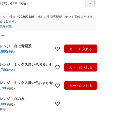
(
必
須
)
までのご注文で
2026/08/08（土）
に
生花宅配便（ヤマト運輸またはゆ
届けします。
先を変更
ラー
レンジ：白に青紫系
カートに入れる
,880
税込
レンジ：ミックス淡い色おまかせ
カートに入れる
,780
税込
レンジ：ミックス濃い色おまかせ
カートに入れる
,780
税込
レンジ：白のみ
—
,880
税込
庫切れ