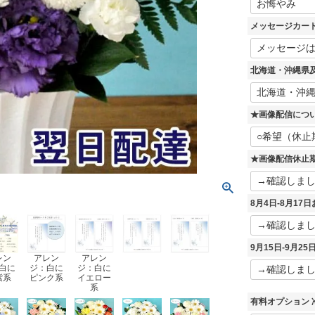
必
須
メッセージカー
)
北海道・沖縄県及
★画像配信につ
★画像配信休止
8月4日-8月1
9月15日-9月2
レン
アレン
アレン
白に
ジ：白に
ジ：白に
紫系
ピンク系
イエロー
系
有料オプション 