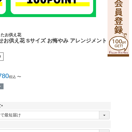
ったお供え花
せお供え花 Sサイズ お悔やみ アレンジメント
0
780
〜
税込
〜
て
(
必
須
)