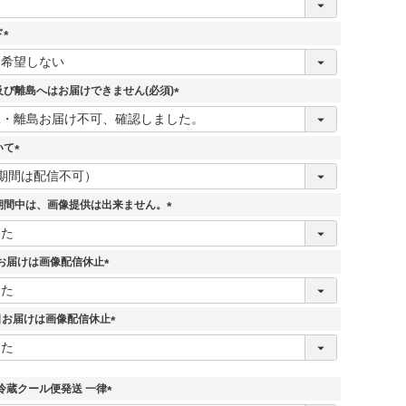
ド
(
必
須
び離島へはお届けできません(必須)
)
(
必
須
いて
)
(
必
須
期間中は、画像提供は出来ません。
)
(
必
須
7日お届けは画像配信休止
)
(
必
須
5日お届けは画像配信休止
)
(
必
須
)
冷蔵クール便発送 一律