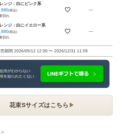
レンジ：白にピンク系
—
,880
税込
庫切れ
レンジ：白にイエロー系
—
,880
税込
庫切れ
販売期間
2026/05/12 12:00
〜
2026/12/31 11:59
花束Sサイズはこちら
▶
いて