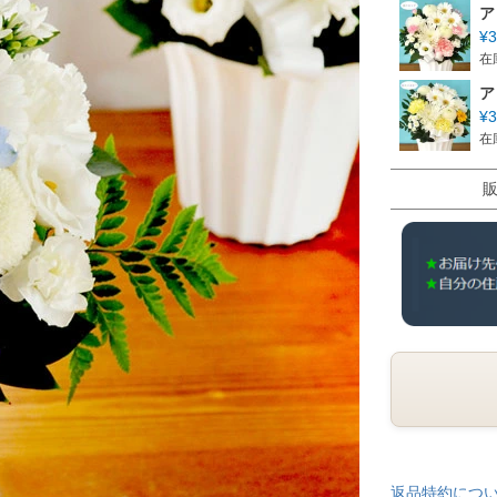
ア
¥
3
在
ア
¥
3
在
返品特約につ