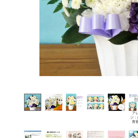
ア
ジ：
青