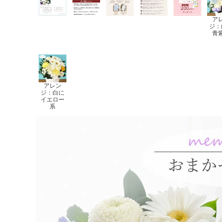
ア
ジ：
青
アレン
ジ：白に
イエロー
系