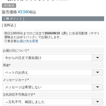
翌日配達
販売価格
¥
3,580
税込
[
36
ポイント ]
送料込
明日
12時00分
までのご注文で
2026/08/10（月）
に
生花宅配便（ヤマト
運輸またはゆうパック）
でお届けします。
東京都
お届け先を変更
お届け日について
(
必
須
用途
)
(
必
須
メッセージカード
)
(
必
須
立札対応不可商品です
)
(
必