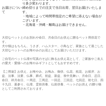
り多少変わります。
お届けについ
締め切りまでの注文で当日出荷、翌日お届けいたしま
て
す。
・地域によって時間帯指定のご希望に添えない場合が
ございます。
・北海道・沖縄・離島はお届けできません。
大切なペットとのお別れや命日、月命日のお供えに贈るペット用供花で
す。
犬や猫はもちろん、うさぎ、ハムスター、小鳥など、家族として過ごした
大切なペットへのお悔やみのお花としてお届けいただけます。
ご自宅のペット仏壇や写真のそばに飾るお供え花として、ご家族やご友人
の愛犬・愛猫へのお悔やみギフトとしてもおすすめです。
【ご用途】お供え、お悔やみ、お悔み、御供、仏花、枕花、お彼岸、お
盆、法事、法要、仏事、葬式、初盆、新盆、喪中見舞い、月命日、忌日、
命日、祥月命日、一周忌、三周忌、一回忌、三回忌、七回忌、初七日、四
十九日、墓参り、仏壇、霊前供養、仏前供養、ペットのお供え の贈り物
としてご利用されております。