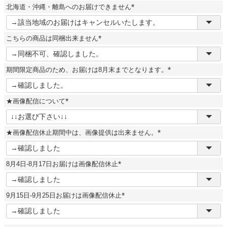
須
北海道・沖縄・離島へのお届けできません
)
(
必
須
こちらの商品は同梱出来ません
)
(
必
須
期間限定商品のため、お届けは8月末までとなります。
)
(
必
須
★画像配信について
)
(
必
須
★画像配信休止期間中は、画像提供は出来ません。
)
(
必
須
8月4日-8月17日お届けは画像配信休止
)
(
必
須
9月15日-9月25日お届けは画像配信休止
)
(
必
須