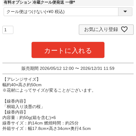
)
有料オプション 冷蔵クール便発送 一律
(
必
須
)
お気に入り登録
カートに入れる
販売期間
2026/05/12 12:00
〜
2026/12/31 11:59
【アレンジサイズ】
幅約40×高さ約50cm
※花材によってサイズが変ることがございます。
【線香内容】
「桐箱入り淡墨の桜」
【線香内容】
内容量：約50g(箱を含む)×6
線香サイズ：約14cm 燃焼時間：約25分
外箱サイズ：幅17.8cm×高さ34cm×奥行4.5cm