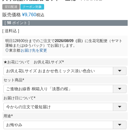
翌日配達
クーポン対象
販売価格
¥
9,760
税込
[
98
ポイント ]
送料込
明日
12時00分
までのご注文で
2026/08/09（日）
に
生花宅配便（ヤマト
運輸またはゆうパック）
でお届けします。
東京都
お届け先を変更
★お花について お供え花Lサイズ
(
必
須
セット商品
)
(
必
須
お届け日について
)
(
必
須
用途
)
(
必