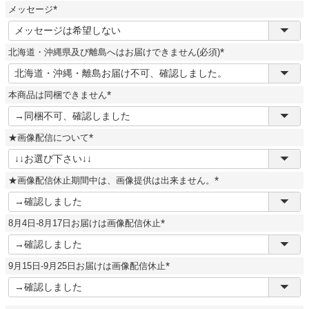
須
メッセージ
)
(
必
須
北海道・沖縄県及び離島へはお届けできません(必須)
)
(
必
須
本商品は同梱できません
)
(
必
須
★画像配信について
)
(
必
須
★画像配信休止期間中は、画像提供は出来ません。
)
(
必
須
8月4日-8月17日お届けは画像配信休止
)
(
必
須
9月15日-9月25日お届けは画像配信休止
)
(
必
須