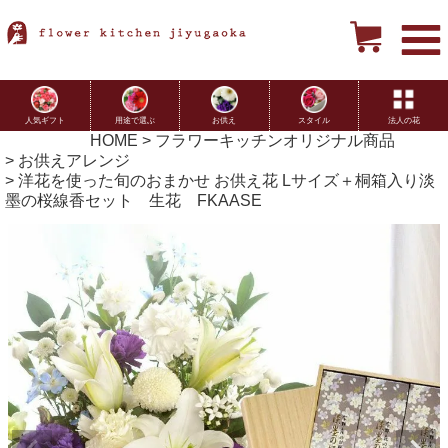
用途で選ぶ
お供え
スタイル
法人の花
人気ギフト
HOME
フラワーキッチンオリジナル商品
お供えアレンジ
洋花を使った旬のおまかせ お供え花 Lサイズ＋桐箱入り淡
墨の桜線香セット 生花 FKAASE