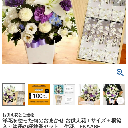
お供え花とご進物
洋花を使った旬のおまかせ お供え花 Lサイズ＋桐箱
入り淡墨の桜線香セット 生花 FKAASE