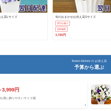
供え花Lサイズ
旬のおまかせお供え花Sサイズ
翌日お届け
送料無料
3,780円
flower kitchen の お供え花
予算から選ぶ
～3,999円
仏壇に飾りやすいサイズ感
›