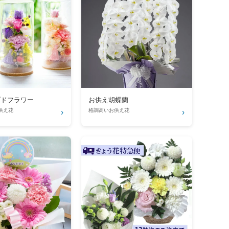
ブドフラワー
お供え胡蝶蘭
供え花
格調高いお供え花
›
›