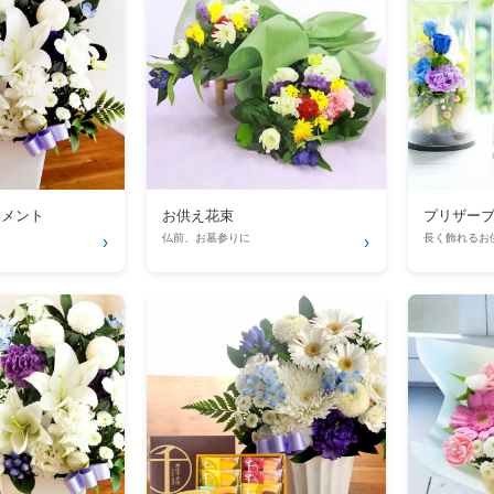
ジメント
お供え花束
プリザー
仏前、お墓参りに
長く飾れるお
›
›