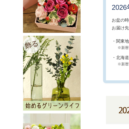
20
お盆の時
お届け先
・関東地
※新暦
・北海道
※新暦