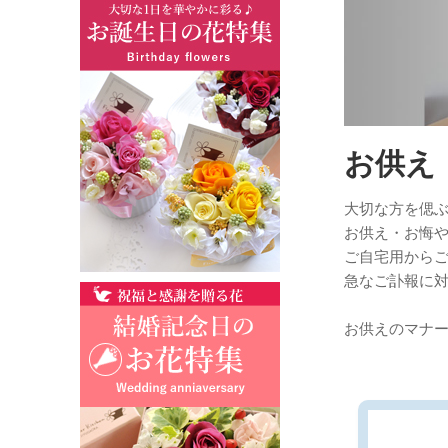
お供え
大切な方を偲
お供え・お悔
ご自宅用から
急なご訃報に
お供えのマナ