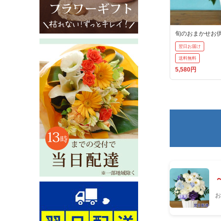
旬のおまかせお
翌日お届け
送料無料
5,580円
お