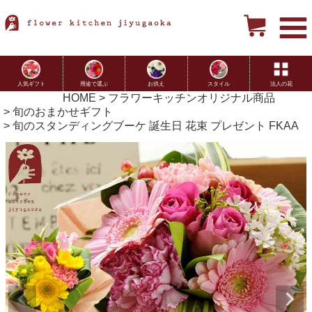
用途で選ぶ
お供え
スタイル
法人の花
人気ギフト
HOME
フラワーキッチンオリジナル商品
旬のおまかせギフト
旬のスタンディングブーケ 誕生日 花束 プレゼント FKAA