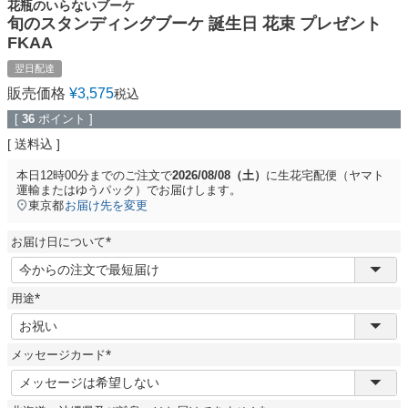
花瓶のいらないブーケ
旬のスタンディングブーケ 誕生日 花束 プレゼント
FKAA
翌日配達
販売価格
¥
3,575
税込
[
36
ポイント ]
送料込
本日
12時00分
までのご注文で
2026/08/08（土）
に
生花宅配便（ヤマト
運輸またはゆうパック）
でお届けします。
東京都
お届け先を変更
お届け日について
(
必
須
用途
)
(
必
須
メッセージカード
)
(
必
須