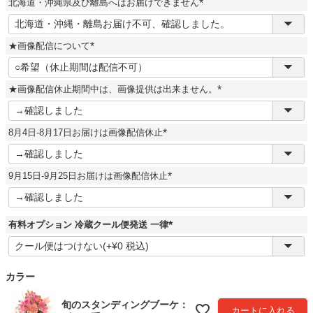
北海道・沖縄県及び離島へはお届けできません
)
(
必
須
★画像配信について
)
(
必
須
★画像配信休止期間中は、画像提供は出来ません。
)
(
必
須
8月4日-8月17日お届けは画像配信休止
)
(
必
須
9月15日-9月25日お届けは画像配信休止
)
(
必
須
)
有料オプション 冷蔵クール便発送 一律
(
必
須
)
カラー
旬のスタンディングブーケ：
カートに入れる