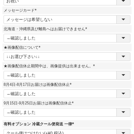
必
須
メッセージカード
)
(
必
須
北海道・沖縄県及び離島へはお届けできません
)
(
必
須
★画像配信について
)
(
必
須
★画像配信休止期間中は、画像提供は出来ません。
)
(
必
須
8月4日-8月17日お届けは画像配信休止
)
(
必
須
9月15日-9月25日お届けは画像配信休止
)
(
必
須
)
有料オプション 冷蔵クール便発送 一律
(