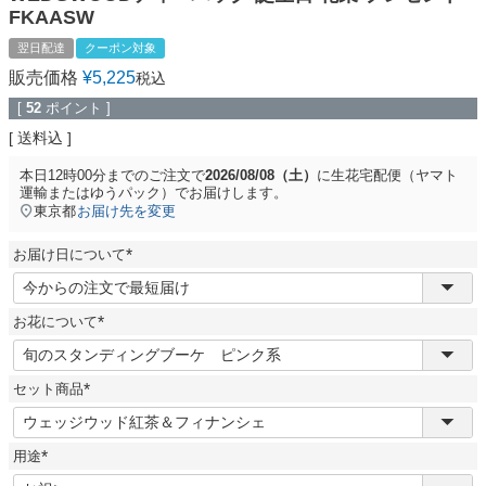
FKAASW
翌日配達
クーポン対象
販売価格
¥
5,225
税込
[
52
ポイント ]
送料込
本日
12時00分
までのご注文で
2026/08/08（土）
に
生花宅配便（ヤマト
運輸またはゆうパック）
でお届けします。
東京都
お届け先を変更
お届け日について
(
必
須
お花について
)
(
必
須
セット商品
)
(
必
須
用途
)
(