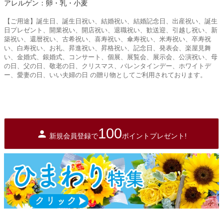
アレルゲン：卵・乳・小麦
【ご用途】誕生日、誕生日祝い、結婚祝い、結婚記念日、出産祝い、誕生
日プレゼント、開業祝い、開店祝い、退職祝い、歓送迎、引越し祝い、新
築祝い、還暦祝い、古希祝い、喜寿祝い、傘寿祝い、米寿祝い、卒寿祝
い、白寿祝い、お礼、昇進祝い、昇格祝い、記念日、発表会、楽屋見舞
い、金婚式、銀婚式、コンサート、個展、展覧会、展示会、公演祝い、母
の日、父の日、敬老の日、クリスマス、バレンタインデー、ホワイトデ
ー、愛妻の日、いい夫婦の日 の贈り物としてご利用されております。
100
新規会員登録で
ポイントプレゼント!