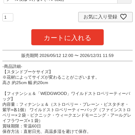
必
須
)
お気に入り登録
カートに入れる
販売期間
2026/05/12 12:00
〜
2026/12/31 11:59
-商品詳細-
【スタンドブーケサイズ】
※花材によってサイズが変わることがございます。
高さ:約25cm 幅:約20cm
【フィナンシェ＆「WEDGWOOD」ワイルドストロベリーティーバ
ッグ】
内容量：フィナンシェ＆（ストロベリー・プレーン・ピスタチオ・
紫芋×各1個） ワイルドストロベリーティーバッグ（ファインストロ
ベリー×２袋・ピクニック・ウィークエンドモーニング・アールグレ
イフラワーズ×１袋）
賞味期限：常温60日
保存方法：直射日光、高温多湿を避けて保存。