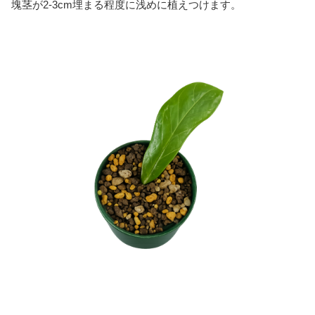
塊茎が2-3cm埋まる程度に浅めに植えつけます。