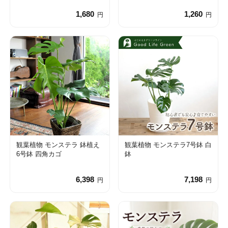
1,680
1,260
円
円
観葉植物 モンステラ 鉢植え
観葉植物 モンステラ7号鉢 白
6号鉢 四角カゴ
鉢
6,398
7,198
円
円