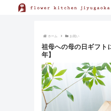
ホーム
お祝い
祖母への母の日ギフトに
年】