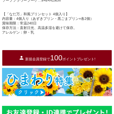
ソープフラワーブーケ…9×6×H19cm
【「なだ万」和風プリンセット 4個入り】
内容量：4個入り（あずきプリン・黒ごまプリン×各2個）
賞味期限：常温240日
保存方法：直射日光、高温多湿を避けて保存。
アレルゲン：卵・乳
100
新規会員登録で
ポイントプレゼント!