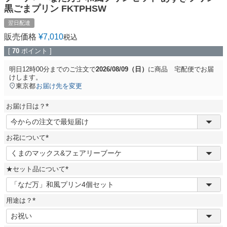
黒ごまプリン FKTPHSW
翌日配達
販売価格
¥
7,010
税込
[
70
ポイント ]
明日
12時00分
までのご注文で
2026/08/09（日）
に
商品 宅配便
でお届
けします。
東京都
お届け先を変更
お届け日は？
(
必
須
お花について
)
(
必
須
★セット品について
)
(
必
須
用途は？
)
(
必
須