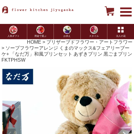
用途で選ぶ
お供え
スタイル
法人の花
人気ギフト
HOME
プリザーブドフラワー・アートフラワー
ソープフラワーアレンジ くまのマックス&フェアリーブー
ケ+ 「なだ万」和風プリンセット あずきプリン 黒ごまプリン
FKTPHSW