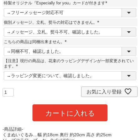
特製オリジナル『Especially for you』カードが付きます
)
(
必
須
個別メッセージ、立札、熨斗の対応はできません。
)
(
必
須
こちらの商品は同梱出来ません。
)
(
必
須
【注意】現行の商品は、花束のラッピングデザインが一部変更されてい
)
ます。
(
必
須
)
お気に入り登録
カートに入れる
-商品詳細-
くまぬいぐるみ…幅 約18cm 奥行 約20cm 高さ 約25cm