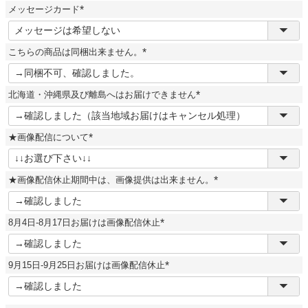
須
メッセージカード
)
(
必
須
こちらの商品は同梱出来ません。
)
(
必
須
北海道・沖縄県及び離島へはお届けできません
)
(
必
須
★画像配信について
)
(
必
須
★画像配信休止期間中は、画像提供は出来ません。
)
(
必
須
8月4日-8月17日お届けは画像配信休止
)
(
必
須
9月15日-9月25日お届けは画像配信休止
)
(
必
須