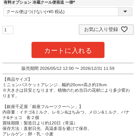
)
有料オプション 冷蔵クール便発送 一律
(
必
須
)
お気に入り登録
カートに入れる
販売期間
2026/05/12 12:00
〜
2026/12/31 11:59
【商品サイズ】
ミニョンバスケットアレンジ…幅約20cm×高さ約19cm
※大きさは目安となります、植物のため当日の花材により多少変わ
ります。
【銀座千疋屋「銀座フルーツクーヘン」】
内容量：イチゴ&ミルク、レモン&はちみつ、メロン&ミルク、バナ
ナ&チョコ 各２個
賞味期限：製造日より約120日（常温）
保存方法：直射日光、高温多湿を避けて保存。
アレルゲン：卵・乳・小麦