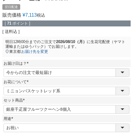
翌日配達
販売価格
¥
7,113
税込
[
71
ポイント ]
送料込
明日
12時00分
までのご注文で
2026/08/10（月）
に
生花宅配便（ヤマト
運輸またはゆうパック）
でお届けします。
東京都
お届け先を変更
お届け日は？
(
必
須
お花について
)
(
必
須
セット商品
)
(
必
須
用途
)
(
必