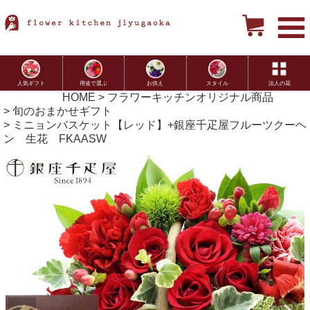
用途で選ぶ
お供え
スタイル
法人の花
人気ギフト
HOME
フラワーキッチンオリジナル商品
旬のおまかせギフト
ミニョンバスケット【レッド】+銀座千疋屋フルーツクーヘ
ン 生花 FKAASW