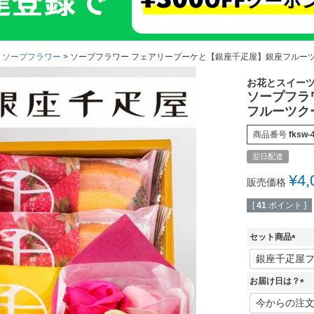
・ソープフラワー
ソープフラワー フェアリーブーケと【銀座千疋屋】銀座フルーツクー
お花とスイー
ソープフラ
フルーツクー
商品番号
fksw-
翌日配達
¥
4,
販売価格
[
41
ポイント ]
セット商品
(
必
須
お届け日は？
)
(
必