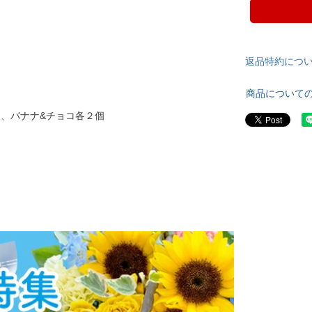
返品特約につ
商品について
ク、バナナ&チョコ各２個