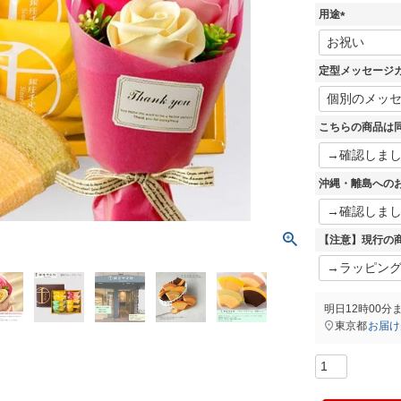
須
用途
)
(
必
須
定型メッセージ
)
こちらの商品は
沖縄・離島への
【注意】現行の
明日
12時00分
東京都
お届け