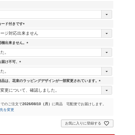
カード付きです
(
必
須
同梱出来ません。
)
(
必
須
お届け不可、
)
(
必
須
商品は、花束のラッピングデザインが一部変更されています。
)
(
必
須
)
までのご注文で
2026/08/10（月）
に
商品 宅配便
でお届けします。
先を変更
お気に入りに登録する