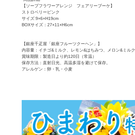
【ソープフラワーアレンジ フェアリーブーケ】
ストロベリーピンク
サイズ:9×6×H19cm
BOXサイズ：27×11×H6cm
【銀座千疋屋「銀座フルーツクーヘン」】
内容量：イチゴ&ミルク、レモン&はちみつ、メロン&ミル
賞味期限：製造日より約120日（常温）
保存方法：直射日光、高温多湿を避けて保存。
アレルゲン：卵・乳・小麦