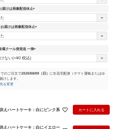
必
須
7日お届けは画像配信休止
)
(
必
須
5日お届けは画像配信休止
)
(
必
須
)
冷蔵クール便発送 一律
(
必
須
)
までのご注文で
2026/08/09（日）
に
生花宅配便（ヤマト運輸またはゆ
届けします。
先を変更
供えハートケーキ：白にピンク系
カートに入れる
供えハートケーキ：白にイエロー