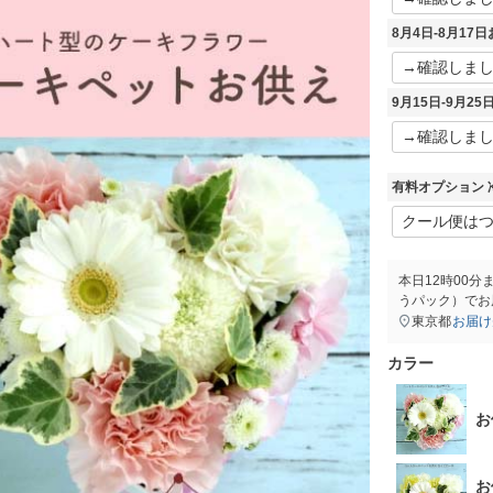
8月4日-8月1
9月15日-9月2
有料オプション 
本日
12時00分
うパック）
でお
東京都
お届け
カラー
お
お