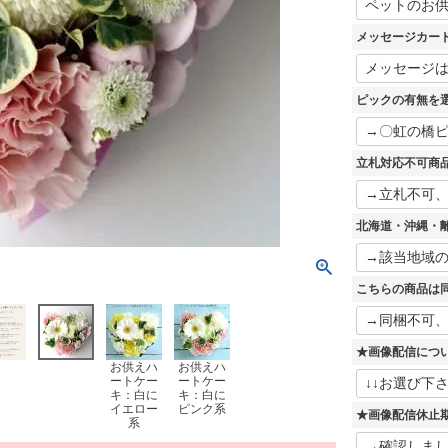
必
須
メッセージカー
)
ピックの有無を
立札対応不可商
北海道・沖縄・
こちらの商品は
★画像配信につ
お供えハ
お供えハ
ートケー
ートケー
キ：白に
キ：白に
イエロー
ピンク系
★画像配信休止
系