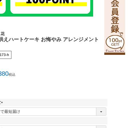
え花
供えハートケーキ お悔やみ アレンジメント
173-h
380
税込
て
(
必
須
)