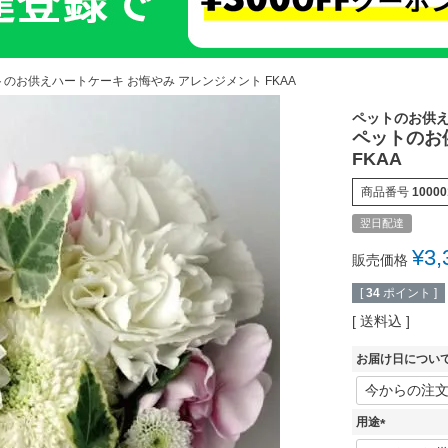
のお供えハートケーキ お悔やみ アレンジメント FKAA
ペットのお供
ペットのお
FKAA
商品番号
10000
翌日配達
¥
3,
販売価格
[
34
ポイント ]
送料込
お届け日につい
用途
(