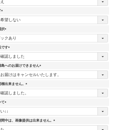
ド
(
必
須
選択
)
(
必
須
品です
)
(
必
須
離島へのお届けできません
)
(
必
須
同梱出来ません。
)
(
必
須
いて
)
(
必
須
期間中は、画像提供は出来ません。
)
(