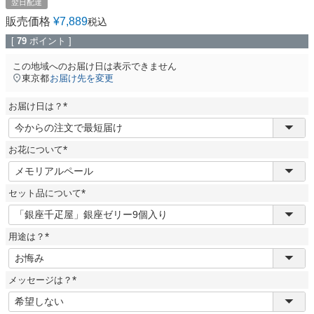
翌日配達
販売価格
¥
7,889
税込
[
79
ポイント ]
この地域へのお届け日は表示できません
東京都
お届け先を変更
お届け日は？
(
必
須
お花について
)
(
必
須
セット品について
)
(
必
須
用途は？
)
(
必
須
メッセージは？
)
(
必