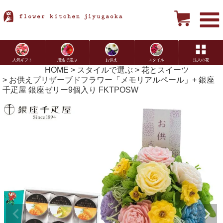
用途で選ぶ
お供え
スタイル
法人の花
人気ギフト
HOME
スタイルで選ぶ
花とスイーツ
お供えプリザーブドフラワー「メモリアルペール」+ 銀座
千疋屋 銀座ゼリー9個入り FKTPOSW