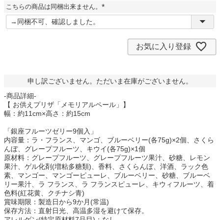
須
こちらの商品は同梱出来ません。
)
(
必
須
)
お気に入り登録
申し訳ございません。ただいま在庫がございません。
-商品詳細-
【 お供えプリザ「メモリアルペール」】
幅：約11cm×高さ：約15cm
「銀座フルーツゼリー9個入」
内容量：ラ・フランス、マンゴ、ブルーベリー(各75g)×2個、さくら
んぼ、グレープフルーツ、キウイ(各75g)×1個
原材料：グレープフルーツ、グレープフルーツ果汁、砂糖、レモン
果汁、ゲル化剤(増粘多糖類)、香料、さくらんぼ、洋酒、ラック色
素、マンゴー、マンゴーピューレ、ブルーベリー、砂糖、ブルーベ
リー果汁、ラ フランス、ラ フランスピューレ、キウィフルーツ、着
色料(紅花黄、クチナシ青)
賞味期限：製造日から9か月(常温)
保存方法：直射日光、高温多湿を避けて保存。
アレルゲン(特定原材料7品目)：なし