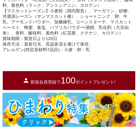
料、着色料（ラック、アントシアニン、カロテン）
【マスカットレーズン】小麦粉（国内製造）、マーガリン、砂糖、
洋酒漬レーズン（サンマスカット種）、ショートニング、卵、牛
乳、アーモンドパウダー、加糖練乳、コーンスターチ、マスカット
ペースト、蜂蜜、食塩、パプリカパウダー/酒精、乳化剤（大豆由
来）、香料、酸味料、着色料（紅花黄、クチナシ、カロテン）
賞味期限：製造日より120日
保存方法：直射日光、高温多湿を避けて保存。
アレルゲン(特定原材料7品目)：小麦・卵・乳
100
新規会員登録で
ポイントプレゼント!