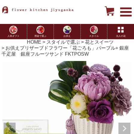
用途で選ぶ
お供え
スタイル
法人の花
人気ギフト
HOME
スタイルで選ぶ
花とスイーツ
お供えプリザーブドフラワー「花ごろも」パープル+ 銀座
千疋屋 銀座フルーツサンド FKTPOSW