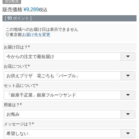
翌日配達
販売価格
¥
9,289
税込
[
93
ポイント ]
この地域へのお届け日は表示できません
東京都
お届け先を変更
お届け日は？
(
必
須
お花について
)
(
必
須
セット品について
)
(
必
須
用途は？
)
(
必
須
メッセージは？
)
(
必