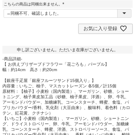
須
こちらの商品は同梱出来ません。
)
(
必
須
)
お気に入り登録
申し訳ございません。ただいま在庫がございません。
-商品詳細-
【 お供えプリザーブドフラワー「花ごろも」パープル】
幅：約14cm 高さ：約20cm
【銀座千疋屋「銀座フルーツサンド15個入り」】
内容量：いちご、柚子、マスカットレーズン 各5個／計15個
原材料：【柚子】小麦粉（国内製造）、マーガリン、砂糖、ショー
トニング、柚子果皮加工品（砂糖、柚子果皮、洋酒）、卵、牛乳、
アーモンドパウダー、加糖練乳、コーンスターチ、蜂蜜、食塩、パ
プリカパウダー/香料、乳化剤（大豆由来）、酸味料、着色料（カロ
テン、紅花黄、クチナシ）
【いちご】小麦粉（国内製造）、マーガリン、砂糖、ショートニン
グ、ドライストロベリー、卵、牛乳、アーモンドパウダー、加糖練
乳、コーンスターチ、蜂蜜、洋酒、ストロベリーソース、食塩、パ
プリカパウダー/乳化剤（大豆由来）、香料（オレンジ由来）、酸味