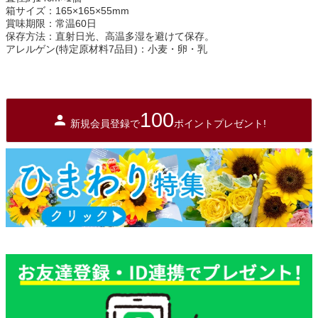
箱サイズ：165×165×55mm
賞味期限：常温60日
保存方法：直射日光、高温多湿を避けて保存。
アレルゲン(特定原材料7品目)：小麦・卵・乳
100
新規会員登録で
ポイントプレゼント!