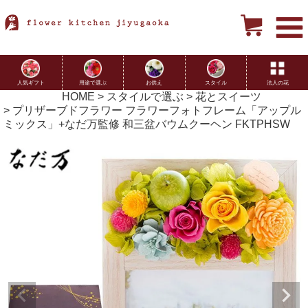
用途で選ぶ
お供え
スタイル
法人の花
人気ギフト
HOME
スタイルで選ぶ
花とスイーツ
プリザーブドフラワー フラワーフォトフレーム「アップル
ミックス」+なだ万監修 和三盆バウムクーヘン FKTPHSW