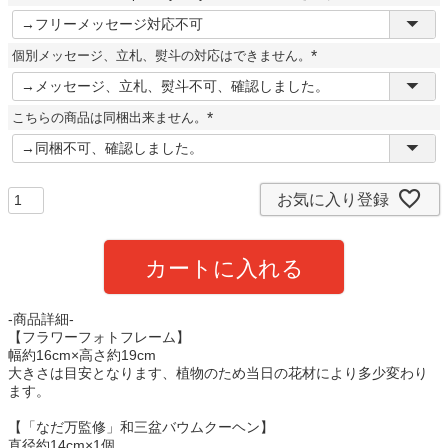
(
必
須
個別メッセージ、立札、熨斗の対応はできません。
)
(
必
須
こちらの商品は同梱出来ません。
)
(
必
須
)
お気に入り登録
カートに入れる
-商品詳細-
【フラワーフォトフレーム】
幅約16cm×高さ約19cm
大きさは目安となります、植物のため当日の花材により多少変わり
ます。
【「なだ万監修」和三盆バウムクーヘン】
直径約14cm×1個