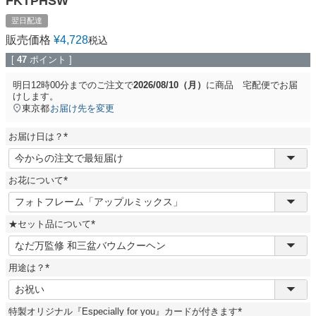
FKTPHSW
翌日配達
販売価格
¥
4,728
税込
[
47
ポイント ]
明日
12時00分
までのご注文で
2026/08/10（月）
に
商品 宅配便
でお届
けします。
東京都
お届け先を変更
お届け日は？
(
必
須
お花について
)
(
必
須
★セット品について
)
(
必
須
用途は？
)
(
必
須
特製オリジナル『Especially for you』カードが付きます
)