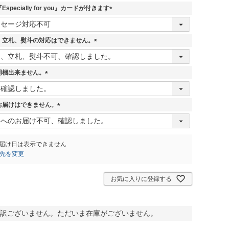
pecially for you』カードが付きます
(
必
須
、立札、熨斗の対応はできません。
)
(
必
須
同梱出来ません。
)
(
必
須
お届けはできません。
)
(
必
須
)
届け日は表示できません
先を変更
お気に入りに登録する
訳ございません。ただいま在庫がございません。