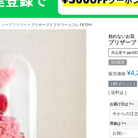
・ソープフラワー
プリザーブドフラワーコフレ FKTPH
枯れないお花
プリザーブド
商品番号
pp-02
翌日配達
¥
4,
販売価格
[
43
ポイント ]
送料込
お届け日は？
(
必
須
用途は？
)
(
必