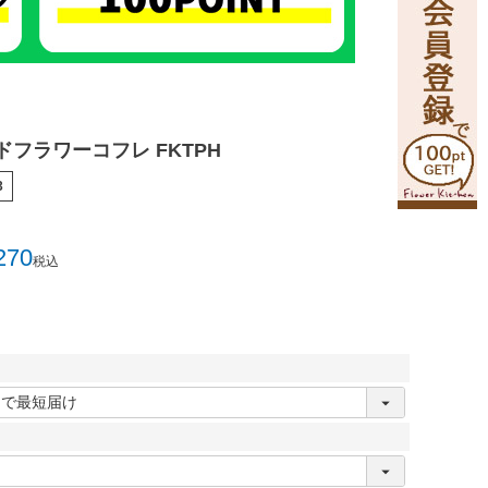
フラワーコフレ FKTPH
3
270
税込