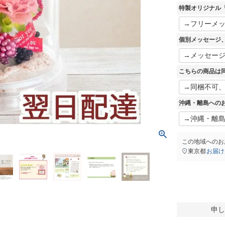
須
特製オリジナル『Es
)
個別メッセージ
こちらの商品は
沖縄・離島への
この地域へのお
東京都
お届け
申し