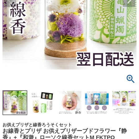
お供えプリザと線香ろうそくセット
お線香とプリザ お供えプリザーブドフラワー『静
香』+『和遊』ローソク線香セットM FKTPO