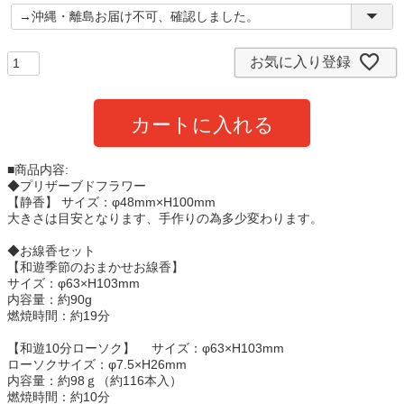
(
必
須
)
お気に入り登録
カートに入れる
■商品内容:
◆プリザーブドフラワー
【静香】 サイズ：φ48mm×H100mm
大きさは目安となります、手作りの為多少変わります。
◆お線香セット
【和遊季節のおまかせお線香】
サイズ：φ63×H103mm
内容量：約90g
燃焼時間：約19分
【和遊10分ローソク】 サイズ：φ63×H103mm
ローソクサイズ：φ7.5×H26mm
内容量：約98ｇ（約116本入）
燃焼時間：約10分