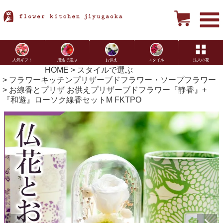
用途で選ぶ
お供え
スタイル
法人の花
人気ギフト
HOME
スタイルで選ぶ
フラワーキッチンプリザーブドフラワー・ソープフラワー
お線香とプリザ お供えプリザーブドフラワー『静香』+
『和遊』ローソク線香セットM FKTPO