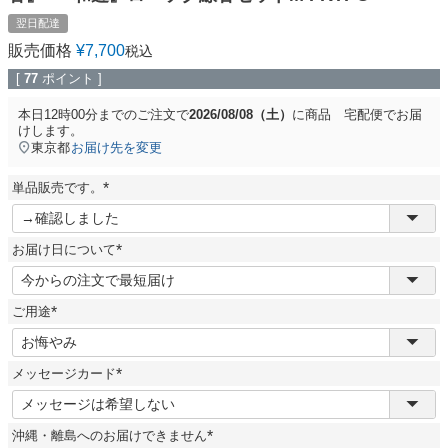
翌日配達
販売価格
¥
7,700
税込
[
77
ポイント ]
本日
12時00分
までのご注文で
2026/08/08（土）
に
商品 宅配便
でお届
けします。
東京都
お届け先を変更
単品販売です。
(
必
須
お届け日について
)
(
必
須
ご用途
)
(
必
須
メッセージカード
)
(
必
須
沖縄・離島へのお届けできません
)