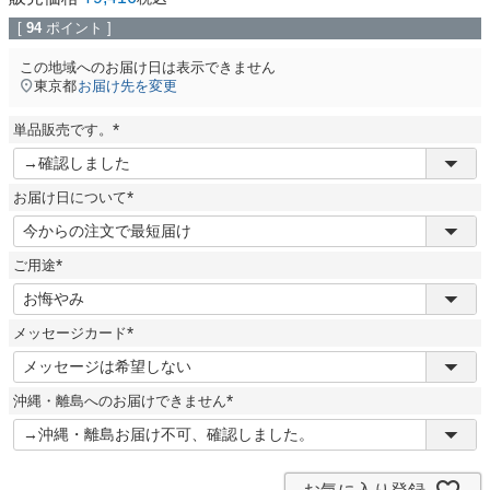
[
94
ポイント ]
この地域へのお届け日は表示できません
東京都
お届け先を変更
単品販売です。
(
必
須
お届け日について
)
(
必
須
ご用途
)
(
必
須
メッセージカード
)
(
必
須
沖縄・離島へのお届けできません
)
(
必
須
)