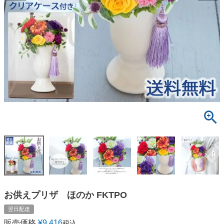
お供えプリザ ほのか FKTPO
翌日配達
販売価格
¥
9,416
税込