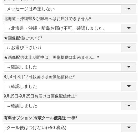
)
(
必
須
北海道・沖縄県及び離島へはお届けできません
)
(
必
須
★画像配信について
)
(
必
須
★画像配信休止期間中は、画像提供は出来ません。
)
(
必
須
8月4日-8月17日お届けは画像配信休止
)
(
必
須
9月15日-9月25日お届けは画像配信休止
)
(
必
須
)
有料オプション 冷蔵クール便発送 一律
(
必
須
)