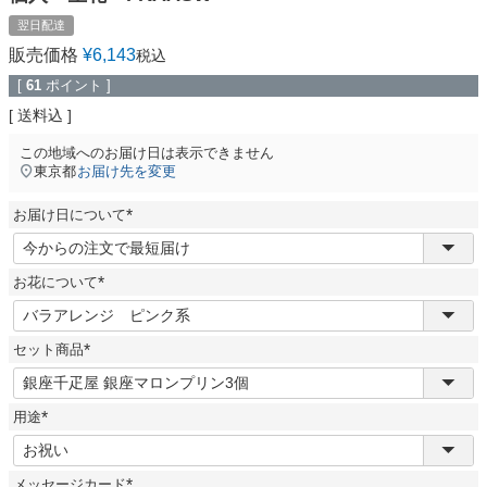
翌日配達
販売価格
¥
6,143
税込
[
61
ポイント ]
送料込
この地域へのお届け日は表示できません
東京都
お届け先を変更
お届け日について
(
必
須
お花について
)
(
必
須
セット商品
)
(
必
須
用途
)
(
必
須
メッセージカード