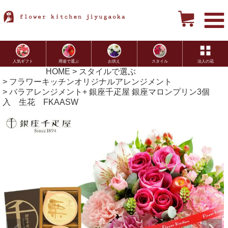
用途で選ぶ
お供え
スタイル
法人の花
人気ギフト
HOME
スタイルで選ぶ
フラワーキッチンオリジナルアレンジメント
バラアレンジメント+ 銀座千疋屋 銀座マロンプリン3個
入 生花 FKAASW