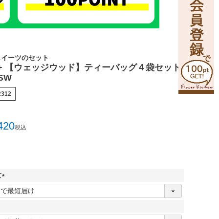
スイーツのセット
+ 【ウェッジウッド】ティーバッグ４袋セット
SW
2312
420
税込
て
(
必
須
)