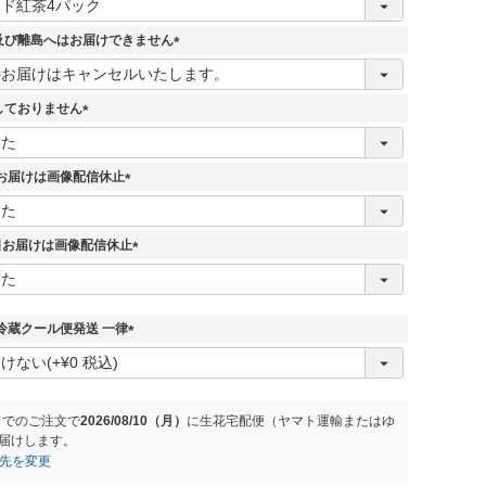
及び離島へはお届けできません
(
必
須
しておりません
)
(
必
須
7日お届けは画像配信休止
)
(
必
須
5日お届けは画像配信休止
)
(
必
須
)
冷蔵クール便発送 一律
(
必
須
)
までのご注文で
2026/08/10（月）
に
生花宅配便（ヤマト運輸またはゆ
届けします。
先を変更