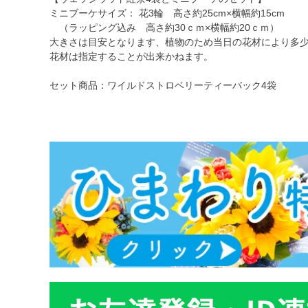
ミニブーケサイズ： 花3輪 高さ約25cm×横幅約15cm
（ラッピング込み 高さ約30ｃｍ×横幅約20ｃｍ）
大きさは目安となります、植物のため当日の花材により多
花材は指定することが出来かねます。
セット商品：ワイルドストロベリーティーバック4袋