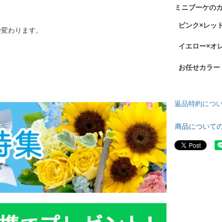
ミニブーケの
ピンク×レッド
少変わります。
イエロー×オレ
お任せカラー：H
返品特約につ
商品について