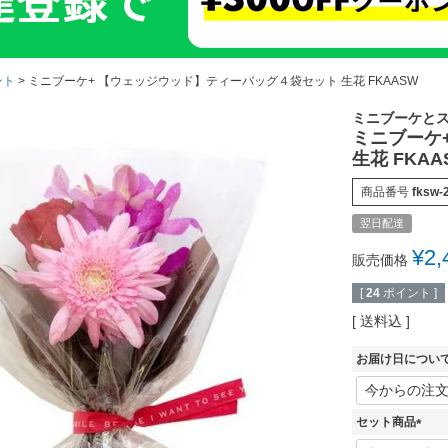
ント
ミニブーケ+ 【ウェッジウッド】ティーバッグ４袋セット 生花 FKAASW
ミニブーケと
ミニブーケ
生花 FKAA
商品番号
fksw-
翌日配達
¥
2,
販売価格
[
24
ポイント ]
送料込
お届け日につい
セット商品
(