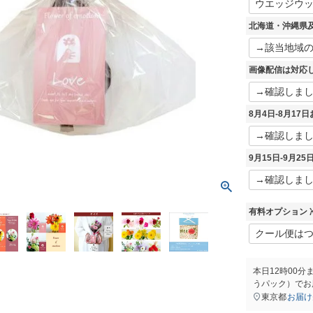
必
須
北海道・沖縄県
)
画像配信は対応
8月4日-8月1
9月15日-9月2
有料オプション 
本日
12時00分
うパック）
でお
東京都
お届け