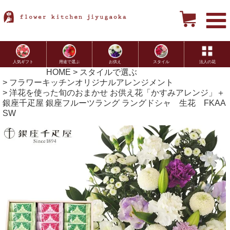
用途で選ぶ
お供え
スタイル
法人の花
人気ギフト
HOME
スタイルで選ぶ
フラワーキッチンオリジナルアレンジメント
洋花を使った旬のおまかせ お供え花「かすみアレンジ」＋
銀座千疋屋 銀座フルーツラング ラングドシャ 生花 FKAA
SW