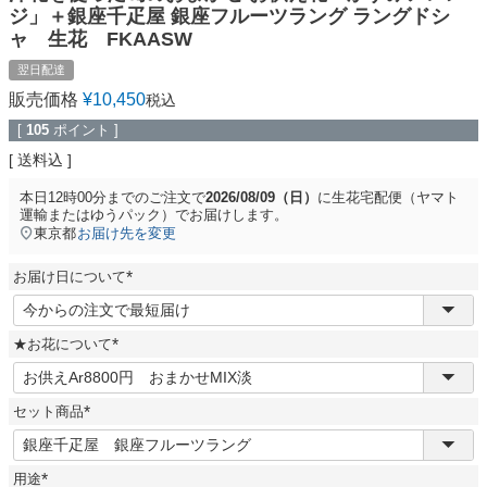
ジ」＋銀座千疋屋 銀座フルーツラング ラングドシ
ャ 生花 FKAASW
翌日配達
販売価格
¥
10,450
税込
[
105
ポイント ]
送料込
本日
12時00分
までのご注文で
2026/08/09（日）
に
生花宅配便（ヤマト
運輸またはゆうパック）
でお届けします。
東京都
お届け先を変更
お届け日について
(
必
須
★お花について
)
(
必
須
セット商品
)
(
必
須
用途
)