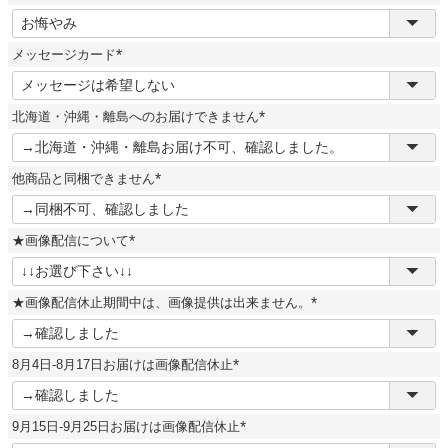
(
必
須
メッセージカード
)
(
必
須
北海道・沖縄・離島へのお届けできません
)
(
必
須
他商品と同梱できません
)
(
必
須
★画像配信について
)
(
必
須
★画像配信休止期間中は、画像提供は出来ません。
)
(
必
須
8月4日-8月17日お届けは画像配信休止
)
(
必
須
9月15日-9月25日お届けは画像配信休止
)
(