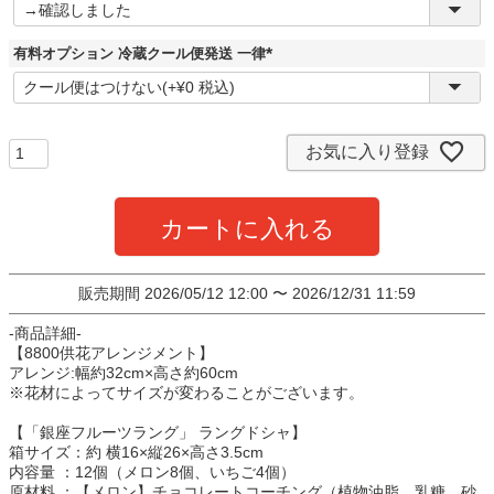
必
須
)
有料オプション 冷蔵クール便発送 一律
(
必
須
)
お気に入り登録
カートに入れる
販売期間
2026/05/12 12:00
〜
2026/12/31 11:59
-商品詳細-
【8800供花アレンジメント】
アレンジ:幅約32cm×高さ約60cm
※花材によってサイズが変わることがございます。
【「銀座フルーツラング」 ラングドシャ】
箱サイズ：約 横16×縦26×高さ3.5cm
内容量 ：12個（メロン8個、いちご4個）
原材料 ：【メロン】チョコレートコーチング（植物油脂、乳糖、砂