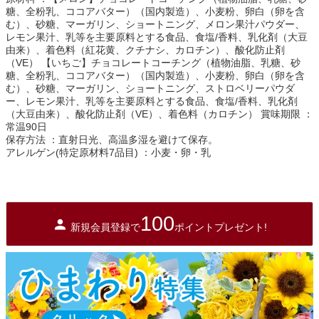
糖、全粉乳、ココアバター）（国内製造）、小麦粉、卵白（卵を含
む）、砂糖、マーガリン、ショートニング、メロン果汁パウダー、
レモン果汁、乳等を主要原料とする食品、食塩/香料、乳化剤（大豆
由来）、着色料（紅花黄、クチナシ、カロチン）、酸化防止剤
（VE） 【いちご】チョコレートコーチング（植物油脂、乳糖、砂
糖、全粉乳、ココアバター）（国内製造）、小麦粉、卵白（卵を含
む）、砂糖、マーガリン、ショートニング、ストロベリーパウダ
ー、レモン果汁、乳等を主要原料とする食品、食塩/香料、乳化剤
（大豆由来）、酸化防止剤（VE）、着色料（カロチン） 賞味期限 ：
常温90日
保存方法 ：直射日光、高温多湿を避けて保存。
アレルゲン(特定原材料7品目) ：小麦・卵・乳
100
新規会員登録で
ポイントプレゼント!