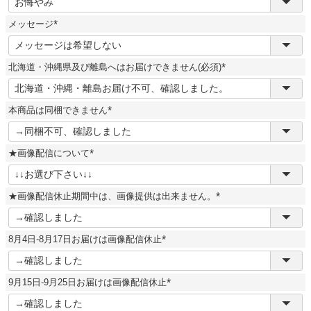
必
須
メッセージ
)
(
必
須
北海道・沖縄県及び離島へはお届けできません(必須)
)
(
必
須
本商品は同梱できません
)
(
必
須
★画像配信について
)
(
必
須
★画像配信休止期間中は、画像提供は出来ません。
)
(
必
須
8月4日-8月17日お届けは画像配信休止
)
(
必
須
9月15日-9月25日お届けは画像配信休止
)
(
必