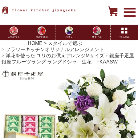
用途で選ぶ
お供え
スタイル
法人の花
人気ギフト
HOME
スタイルで選ぶ
フラワーキッチンオリジナルアレンジメント
洋花を使った ユリのお供えアレンジMサイズ＋銀座千疋屋
銀座フルーツラング ラングドシャ 生花 FKAASW