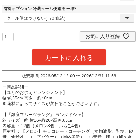
須
)
有料オプション 冷蔵クール便発送 一律
(
必
須
)
お気に入り登録
カートに入れる
販売期間
2026/05/12 12:00
〜
2026/12/31 11:59
ー商品詳細ー
【ユリのお供えアレンジメント】
幅:約35cm 高さ：約40cm
※花材によってサイズが変わることがございます。
【「銀座フルーツラング」 ラングドシャ】
箱サイズ：約 横16×縦26×高さ3.5cm
内容量 ：12個（メロン8個、いちご4個）
原材料 ：【メロン】チョコレートコーチング（植物油脂、乳糖、砂
糖、全粉乳、ココアバター）（国内製造）、小麦粉、卵白（卵を含