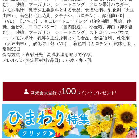
む）、砂糖、マーガリン、ショートニング、メロン果汁パウダー、
レモン果汁、乳等を主要原料とする食品、食塩/香料、乳化剤（大豆
由来）、着色料（紅花黄、クチナシ、カロチン）、酸化防止剤
（VE） 【いちご】チョコレートコーチング（植物油脂、乳糖、砂
糖、全粉乳、ココアバター）（国内製造）、小麦粉、卵白（卵を含
む）、砂糖、マーガリン、ショートニング、ストロベリーパウダ
ー、レモン果汁、乳等を主要原料とする食品、食塩/香料、乳化剤
（大豆由来）、酸化防止剤（VE）、着色料（カロチン） 賞味期限 ：
常温90日
保存方法 ：直射日光、高温多湿を避けて保存。
アレルゲン(特定原材料7品目) ：小麦・卵・乳
100
新規会員登録で
ポイントプレゼント!