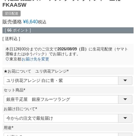
FKAASW
翌日配達
販売価格
¥
6,640
税込
[
66
ポイント ]
送料込
本日
12時00分
までのご注文で
2026/08/09（日）
に
生花宅配便（ヤマト
運輸またはゆうパック）
でお届けします。
東京都
お届け先を変更
★お花について ユリ供花アレンジ
(
必
須
セット商品
)
(
必
須
お届け日について
)
(
必
須
用途
)
(