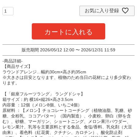
)
お気に入り登録
カートに入れる
販売期間
2026/05/12 12:00
〜
2026/12/31 11:59
-商品詳細-
【商品サイズ】
ラウンドアレンジ…幅約30cm×高さ約35cm
※大きさは目安となります、植物のため当日の花材により多少変わ
ります。
【「銀座フルーツラング」 ラングドシャ】
箱サイズ：約 横16×縦26×高さ3.5cm
内容量 ：12個（メロン8個、いちご4個）
原材料 ：【メロン】チョコレートコーチング（植物油脂、乳糖、砂
糖、全粉乳、ココアバター）（国内製造）、小麦粉、卵白（卵を含
む）、砂糖、マーガリン、ショートニング、メロン果汁パウダー、
レモン果汁、乳等を主要原料とする食品、食塩/香料、乳化剤（大豆
由来）、着色料（紅花黄、クチナシ、カロチン）、酸化防止剤