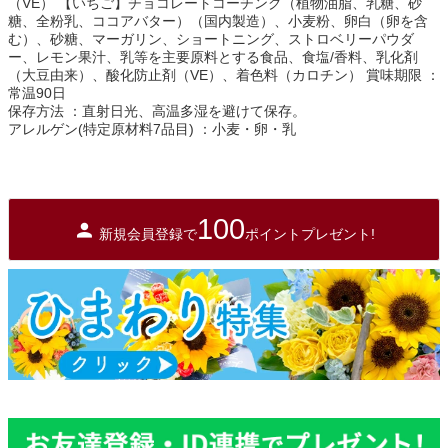
（VE） 【いちご】チョコレートコーチング（植物油脂、乳糖、砂
糖、全粉乳、ココアバター）（国内製造）、小麦粉、卵白（卵を含
む）、砂糖、マーガリン、ショートニング、ストロベリーパウダ
ー、レモン果汁、乳等を主要原料とする食品、食塩/香料、乳化剤
（大豆由来）、酸化防止剤（VE）、着色料（カロチン） 賞味期限 ：
常温90日
保存方法 ：直射日光、高温多湿を避けて保存。
アレルゲン(特定原材料7品目) ：小麦・卵・乳
100
新規会員登録で
ポイントプレゼント!