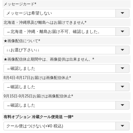
須
メッセージカード
)
(
必
須
北海道・沖縄県及び離島へはお届けできません
)
(
必
須
★画像配信について
)
(
必
須
★画像配信休止期間中は、画像提供は出来ません。
)
(
必
須
8月4日-8月17日お届けは画像配信休止
)
(
必
須
9月15日-9月25日お届けは画像配信休止
)
(
必
須
)
有料オプション 冷蔵クール便発送 一律
(
必
須