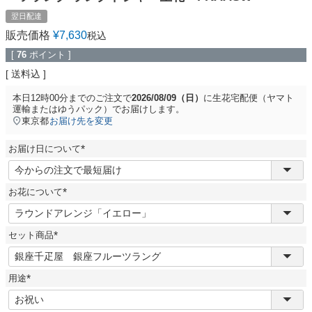
翌日配達
販売価格
¥
7,630
税込
[
76
ポイント ]
送料込
本日
12時00分
までのご注文で
2026/08/09（日）
に
生花宅配便（ヤマト
運輸またはゆうパック）
でお届けします。
東京都
お届け先を変更
お届け日について
(
必
須
お花について
)
(
必
須
セット商品
)
(
必
須
用途
)
(
必