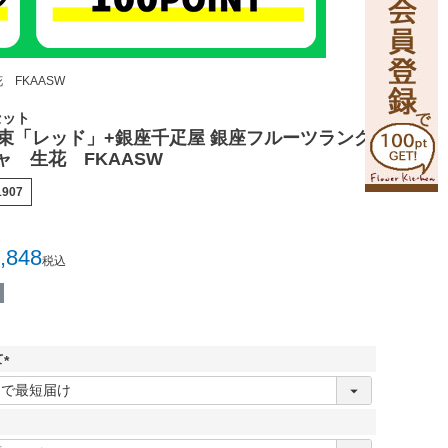
 FKAASW
セット
花束「レッド」+銀座千疋屋 銀座フルーツラング
ャ 生花 FKAASW
1907
,848
税込
て
(
必
須
)