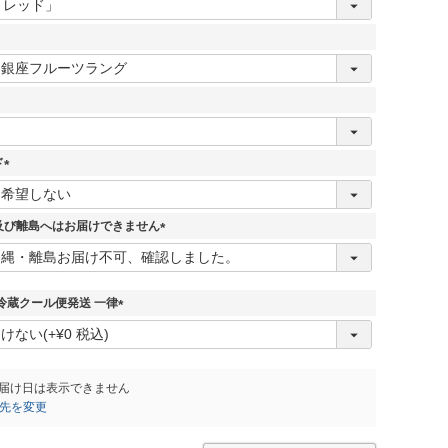
ド
(
必
須
及び離島へはお届けできません
)
(
必
須
)
冷蔵クール便発送 一律
(
必
須
)
届け日は表示できません
先を変更