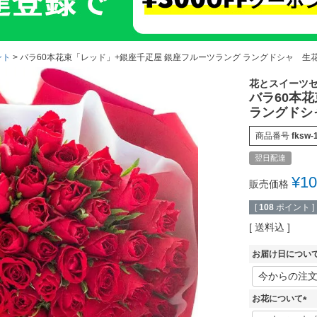
ント
バラ60本花束「レッド」+銀座千疋屋 銀座フルーツラング ラングドシャ 生花
花とスイーツ
バラ60本
ラングドシ
商品番号
fksw-
翌日配達
¥
10
販売価格
[
108
ポイント ]
送料込
お届け日につい
お花について
(