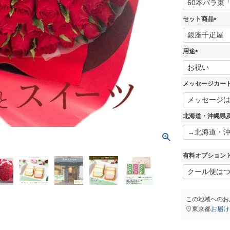
必
須
セット商品
)
(
必
須
用途
)
(
必
須
メッセージカー
)
北海道・沖縄県
有料オプション 
この地域へのお
東京都
お届け