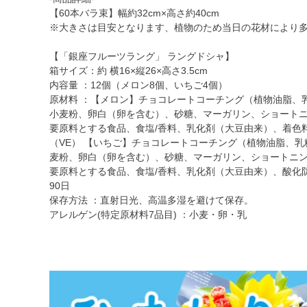
【60本バラ束】幅約32cm×高さ約40cm
※大きさは目安となります、植物のため当日の花材により
【「銀座フルーツラング」 ラングドシャ】
箱サイズ：約 横16×縦26×高さ3.5cm
内容量 ：12個（メロン8個、いちご4個）
原材料 ：【メロン】チョコレートコーチング（植物油脂、
小麦粉、卵白（卵を含む）、砂糖、マーガリン、ショート
要原料とする食品、食塩/香料、乳化剤（大豆由来）、着色
（VE） 【いちご】チョコレートコーチング（植物油脂、
麦粉、卵白（卵を含む）、砂糖、マーガリン、ショートニ
要原料とする食品、食塩/香料、乳化剤（大豆由来）、酸化防
90日
保存方法 ：直射日光、高温多湿を避けて保存。
アレルゲン(特定原材料7品目) ：小麦・卵・乳