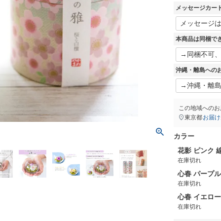
須
メッセージカー
)
本商品は同梱で
沖縄・離島への
この地域へのお
東京都
お届け
カラー
花影 ピンク 
在庫切れ
心春 パープ
在庫切れ
心春 イエロ
在庫切れ