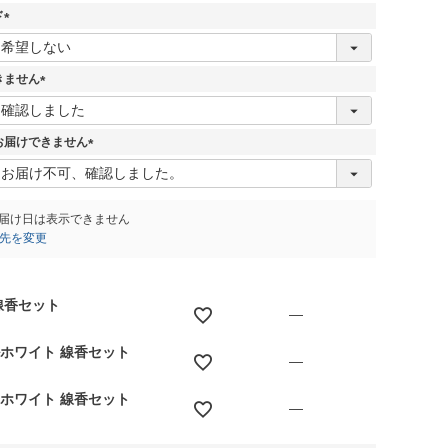
ド
(
必
須
きません
)
(
必
須
お届けできません
)
(
必
須
)
届け日は表示できません
先を変更
線香セット
—
ルホワイト 線香セット
—
ーホワイト 線香セット
—