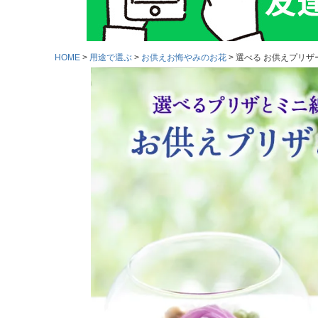
HOME
用途で選ぶ
お供えお悔やみのお花
選べる お供えプリザ