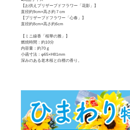
【お供えプリザーブドフラワー「花影」】
直径約9cm×高さ約７cm
【プリザーブドフラワー「心春」】
直径約8cm×高さ約6cm
【ミニ線香「桜華の雅」】
燃焼時間：約10分
内容量：約70ｇ
小函寸法：φ65×H81mm
深みのある老木桜と白檀の香り。