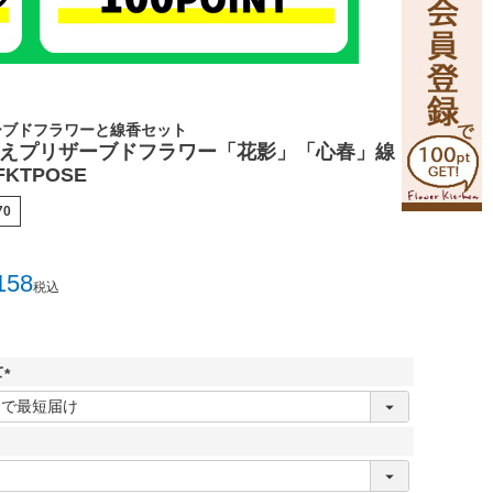
ーブドフラワーと線香セット
供えプリザーブドフラワー「花影」「心春」線
KTPOSE
70
158
税込
て
(
必
須
)