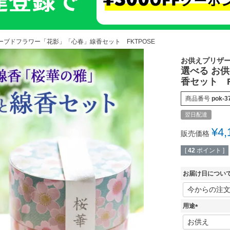
ーブドフラワー「花影」「心春」線香セット FKTPOSE
お供えプリザ
選べる お
香セット F
商品番号
pok-3
翌日配達
¥
4,
販売価格
[
42
ポイント ]
お届け日につい
用途
(
必