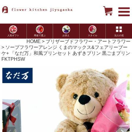
用途で選ぶ
お供え
スタイル
法人の花
人気ギフト
HOME
プリザーブドフラワー・アートフラワー
ソープフラワーアレンジ くまのマックス&フェアリーブー
ケ+ 「なだ万」和風プリンセット あずきプリン 黒ごまプリン
FKTPHSW