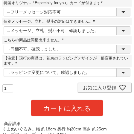
特製オリジナル『Especially for you』カードが付きます
)
(
必
須
個別メッセージ、立札、熨斗の対応はできません。
)
(
必
須
こちらの商品は同梱出来ません。
)
(
必
須
【注意】現行の商品は、花束のラッピングデザインが一部変更されてい
)
ます。
(
必
須
)
お気に入り登録
カートに入れる
-商品詳細-
くまぬいぐるみ…幅 約18cm 奥行 約20cm 高さ 約25cm