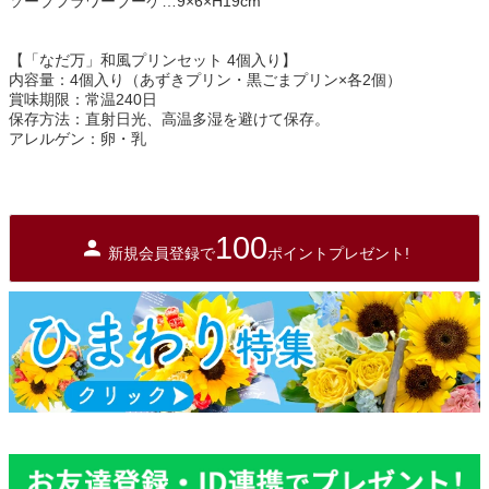
ソープフラワーブーケ…9×6×H19cm
【「なだ万」和風プリンセット 4個入り】
内容量：4個入り（あずきプリン・黒ごまプリン×各2個）
賞味期限：常温240日
保存方法：直射日光、高温多湿を避けて保存。
アレルゲン：卵・乳
100
新規会員登録で
ポイントプレゼント!