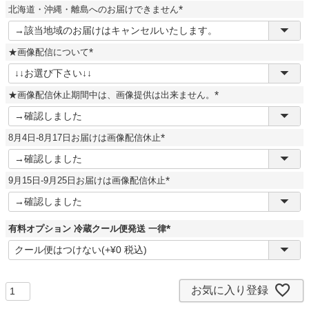
須
北海道・沖縄・離島へのお届けできません
)
(
必
須
★画像配信について
)
(
必
須
★画像配信休止期間中は、画像提供は出来ません。
)
(
必
須
8月4日-8月17日お届けは画像配信休止
)
(
必
須
9月15日-9月25日お届けは画像配信休止
)
(
必
須
)
有料オプション 冷蔵クール便発送 一律
(
必
須
)
お気に入り登録