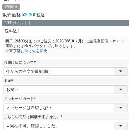
翌日配達
販売価格
¥
3,300
税込
[
33
ポイント ]
送料込
明日
12時00分
までのご注文で
2026/08/10（月）
に
生花宅配便（ヤマト
運輸またはゆうパック）
でお届けします。
東京都
お届け先を変更
お届け日について
(
必
須
用途
)
(
必
須
メッセージカード
)
(
必
須
こちらの商品は同梱出来ません。
)
(
必