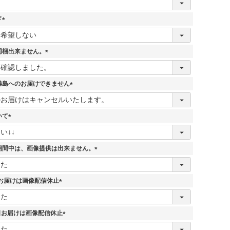
ド
(
必
須
同梱出来ません。
)
(
必
須
離島へのお届けできません
)
(
必
須
いて
)
(
必
須
期間中は、画像提供は出来ません。
)
(
必
須
7日お届けは画像配信休止
)
(
必
須
5日お届けは画像配信休止
)
(