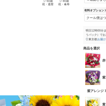
ジ 60歳
ジ 80歳
祝・還暦
祝・傘寿
有料オプション 
明日
12時00分
うパック）
でお
東京都
お届け
商品を選択
赤
紫
紫アレンジ 
黄