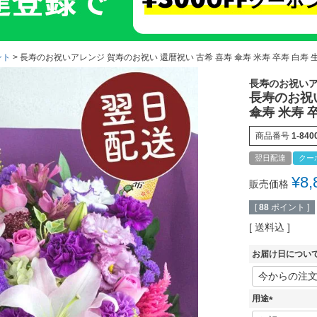
ント
長寿のお祝いアレンジ 賀寿のお祝い 還暦祝い 古希 喜寿 傘寿 米寿 卒寿 白寿 生
長寿のお祝い
長寿のお祝
傘寿 米寿 
商品番号
1-840
翌日配達
クー
¥
8,
販売価格
[
88
ポイント ]
送料込
お届け日につい
用途
(