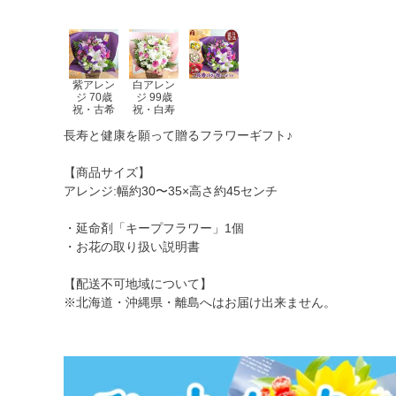
紫アレン
白アレン
ジ 70歳
ジ 99歳
祝・古希
祝・白寿
長寿と健康を願って贈るフラワーギフト♪
【商品サイズ】
アレンジ:幅約30〜35×高さ約45センチ
・延命剤「キープフラワー」1個
・お花の取り扱い説明書
【配送不可地域について】
※北海道・沖縄県・離島へはお届け出来ません。