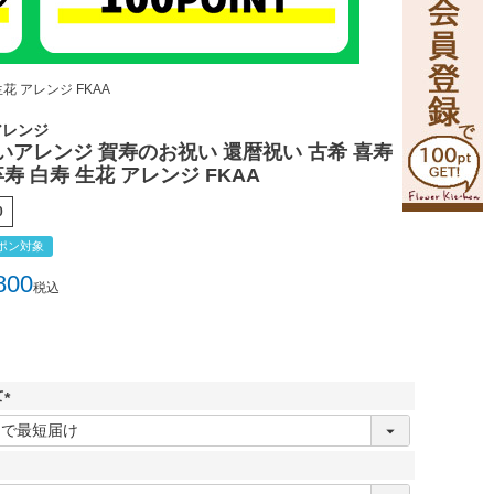
花 アレンジ FKAA
アレンジ
いアレンジ 賀寿のお祝い 還暦祝い 古希 喜寿
卒寿 白寿 生花 アレンジ FKAA
0
ポン対象
800
税込
て
(
必
須
)