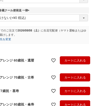
必
須
)
冷蔵クール便発送 一律
(
必
須
)
までのご注文で
2026/08/08（土）
に
生花宅配便（ヤマト運輸またはゆ
届けします。
先を変更
アレンジ 60歳祝・還暦
カートに入れる
アレンジ 70歳祝・古希
カートに入れる
77歳祝・喜寿
カートに入れる
アレンジ 80歳祝・傘寿
カートに入れる