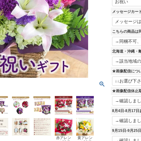
必
須
メッセージカー
)
こちらの商品は
北海道・沖縄・
★画像配信につ
★画像配信休止
8月4日-8月1
9月15日-9月2
赤アレン
黄アレン