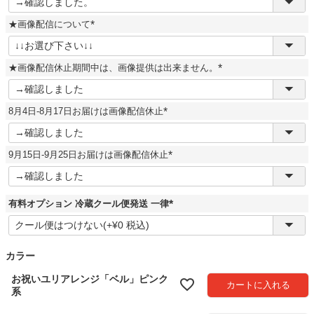
必
須
★画像配信について
)
(
必
須
★画像配信休止期間中は、画像提供は出来ません。
)
(
必
須
8月4日-8月17日お届けは画像配信休止
)
(
必
須
9月15日-9月25日お届けは画像配信休止
)
(
必
須
)
有料オプション 冷蔵クール便発送 一律
(
必
須
)
カラー
お祝いユリアレンジ「ベル」ピンク
カートに入れる
系