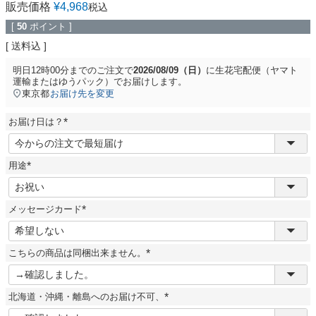
販売価格
¥
4,968
税込
[
50
ポイント ]
送料込
明日
12時00分
までのご注文で
2026/08/09（日）
に
生花宅配便（ヤマト
運輸またはゆうパック）
でお届けします。
東京都
お届け先を変更
お届け日は？
(
必
須
用途
)
(
必
須
メッセージカード
)
(
必
須
こちらの商品は同梱出来ません。
)
(
必
須
北海道・沖縄・離島へのお届け不可、
)
(