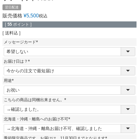
翌日配達
販売価格
¥
5,500
税込
[
55
ポイント ]
送料込
メッセージカード
(
必
須
お届け日は？
)
(
必
須
用途
)
(
必
須
こちらの商品は同梱出来ません。
)
(
必
須
北海道・沖縄・離島へのお届け不可
)
(
必
須
季節限定商品です。お届けは、11月30日までとなります