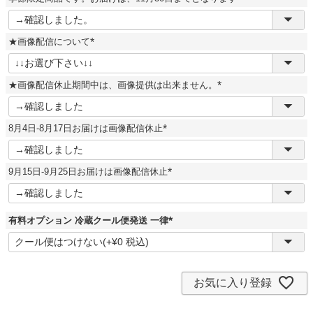
)
(
必
須
★画像配信について
)
(
必
須
★画像配信休止期間中は、画像提供は出来ません。
)
(
必
須
8月4日-8月17日お届けは画像配信休止
)
(
必
須
9月15日-9月25日お届けは画像配信休止
)
(
必
須
)
有料オプション 冷蔵クール便発送 一律
(
必
須
)
お気に入り登録