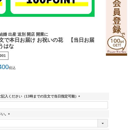
結婚 出産 送別 開店 開業に
注文で本日お届け お祝いの花 【当日お届
うはな
001
400
税込
ご記入ください（13時までの注文で当日指定可能）
(
必
須
さい。
)
(
必