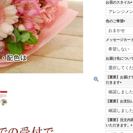
お花のスタイル
(
色のご希望
)
(
必
須
メッセージカー
)
お届け先につい
【重要】お届け
だきます
(
必
須
【重要】お支払
)
【重要】注文内
いただきます。
(