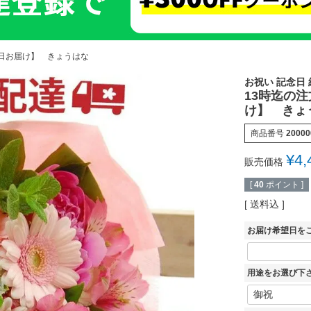
当日お届け】 きょうはな
お祝い 記念日 
13時迄の
け】 きょ
商品番号
20000
¥
4,
販売価格
[
40
ポイント ]
送料込
お届け希望日を
用途をお選び下