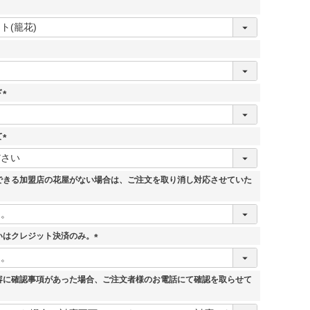
須
)
必
須
ド
(
必
須
て
)
(
必
須
できる加盟店の花屋がない場合は、ご注文を取り消し対応させていた
)
いはクレジット決済のみ。
(
必
須
容に確認事項があった場合、ご注文者様のお電話にて確認を取らせて
)